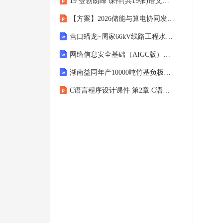
19 登勃朗峰 课件(共19张)语文八年级下册统编版
【方案】2026储能与算电协同发展解决方案
营口蟠龙~周家66kV线路工程水土保持报告表
网络信息安全基础（AIGC版）随堂前测练习题及参考答案 项目3-任务2-前测练习-单选题5
湖南益同年产10000吨竹基负极储能材料项目环境影响报告表
C语言程序设计课件 第2章 C语言数据与运算