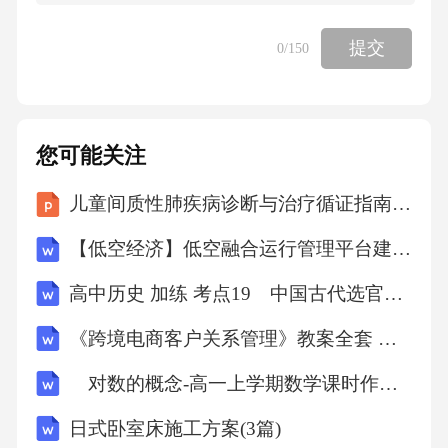
D、“爱岗”不一定要“敬业”，因为“敬业”是精神
提交
0
/150
需求
【答案】：C爱岗就是热爱自己的工作岗位，热
您可能关注
爱本职工作;敬业就是要用一种恭敬严肃的态度
对待自己的工作，敬业可分为两个层次，即功
儿童间质性肺疾病诊断与治疗循证指南（2026）解读课件
利的层次和道德的层次。爱岗敬业作为最基本
【低空经济】低空融合运行管理平台建设项目方案
的职业道德规范，是对人们工作态度的一种普
高中历史 加练 考点19 中国古代选官制度的变革
遍要求。爱岗与敬业在职场生活中是辩证统一
《跨境电商客户关系管理》教案全套 朱秀敏 项目1-7 初识跨境电商客户关系管理 - 跨境电商客户关系管理实践
的。故选C。
对数的概念-高一上学期数学课时作业人教版A版（含解析）
考点：职业道德与职业素质5、在PowerPoint201
日式卧室床施工方案(3篇)
0中，新建幻灯片的默认版式为（）