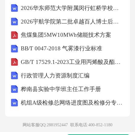
2026华东师范大学附属闵行虹桥学校教师招聘备考题库及完整答案详解一套
A、衣物上的油渍可用松香水、香蕉水、汽油等
2026宇航学院第二批卓越百人博士后岗位招聘备考题库及一套答案详解
来清洁
焦煤集团5MW10MWh储能技术方案
B、把变黄的白色衣物浸泡在加有蓝靛的溶液里
BB∕T 0047-2018 气雾漆行业标准
漂洗，会洁白如新
GB/T 17529.1-2023工业用丙烯酸及酯第1部分：工业用丙烯酸
行政管理人力资源制度汇编
C、处理羊毛类衣物上的污渍宜选用碱性洗涤剂
桦南县实验中学班主任工作手册
D、衣物沾上墨渍可将牙膏涂在墨渍部分揉搓，
机组A级检修总网络进度图及检修分专业网络进度图
然后用水漂洗
网站客服QQ:2881952447 联系电话:
400-852-1180
【答案】：C碱会分解羊毛胱氨酸中的二硫基，