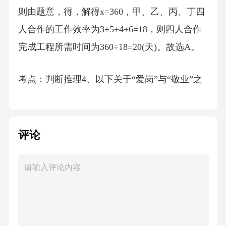
则由题意，得，解得x=360，甲、乙、丙、丁四
人合作的工作效率为3+5+4+6=18，则四人合作
完成工程所需时间为360÷18=20(天)。故选A。
考点：判断推理4、以下关于“爱岗”与“敬业”之
间关系的说法中，正确的是（）
A、虽然“爱岗”与“敬业”并非截然对立，却是难
评论
以融合的
B、“敬业”存在心中不必体现在“爱岗”上
C、“爱岗”与“敬业”在职场生活中是辩证统一的