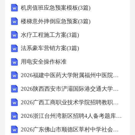
机房值班应急预案模板(3篇)
A、空白
楼梯意外摔倒应急预案(3篇)
水疗工程施工方案(3篇)
B、文字加内容
法系豪车营销方案(3篇)
C、文字
用电安全操作标准
D、内容
2026福建中医药大学附属福州中医院招聘护士15人备考题库带答案详解
2026陕西西安市浐灞国际港交通大学附属中学陆港学校招聘备考题库及参考答案详解一套
【答案】：B新建幻灯片默认是文字加内容版
2026广西工商职业技术学院招聘教职人员控制数人员59人备考题库及1套参考答案详解
式，其他版式要自行设置。故选B。
2026浙江台州湾新区招聘4人备考题库及参考答案详解
考点：计算机信息技术6、关于衣物洗涤，下列
2026广东佛山市顺德区莘村中学社会招聘3人备考题库及一套答案详解
说法不正确的是（）