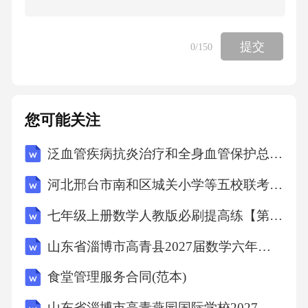
能增加，温度可能升高，也可能不变，B项错
误；C项，温度的变化与吸收的热量、比热容和
提交
0
/150
质量有关，因此在质量相同，比热容不确定的
前提下，温度升高得多的物体吸收的热量不一
定多，C项正确；D项，当物体的内能减小时，
您可能关注
可能是放出了热量，也可能是对外界做了功，D
泛血管疾病抗炎治疗和全身血管保护总结2026
项错误。故选C。
河北邢台市南和区城关小学等五校联考2025-2026学年度第二学期素养验收六年级英语月考（文字版含答案）
考点物理常识6、“字字看来都是血，十年辛苦
七年级上册数学人教版必刷提高练【第3章《一元一次方程》章节达标检测】（解析版）
不寻常”和“文不甚深，言不甚俗”分别讲的是中
山东省淄博市高青县2027届数学六年级第一学期期末教学质量检测模拟试题含解析
国古典文学中的（）
食堂管理服务合同(范本)
A、《水浒传》和《聊斋志异》
山东省淄博市高青燕园国际学校2027届四上数学期末联考模拟试题含解析