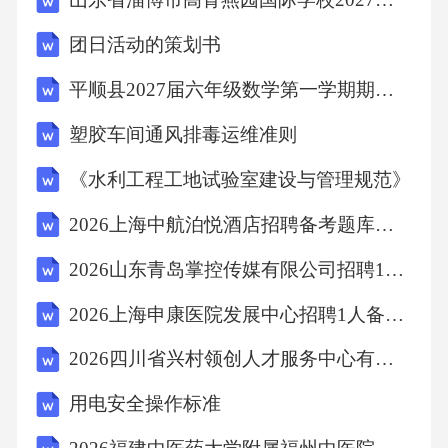
团日活动的策划书
B、《西游记》和《聊斋志异》
平顺县2027届六年级数学第一学期期末质量跟踪监视模拟试题含解析
C、《儒林外史》和《三国演义》
塑胶车间通风排毒运维准则
D、《红楼梦》和《三国演义》
《水利工程工地试验室建设与管理规范》
2026上海中航泊悦酒店招聘备考题库参考答案详解
【答案】：D“字字看来都是血，十年辛苦不寻
2026山东青岛掌控传媒有限公司招聘1人备考题库带答案详解
常”和“文不甚深，言不甚俗”分别讲的是《红楼
梦》和《三国演义》。故选D。
2026上海申康医院发展中心招聘1人备考题库及参考答案详解一套
2026四川省兴村领创人才服务中心有限公司招聘1人备考题库及参考答案详解一套
考点：人文常识7、乘坐主人亲自驾驶的轿车，
用电安全操作标准
一般()为尊贵的位置。