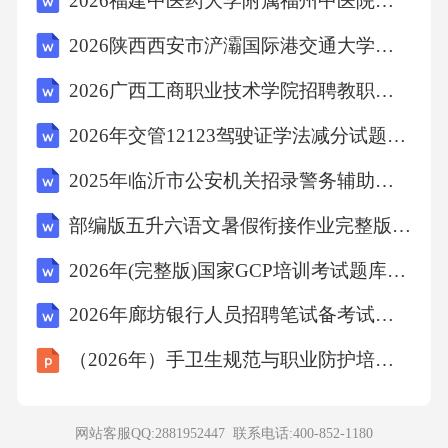
2026福建中医药大学附属福州中医院招聘护士15人备考题库带答案详解
A、前排座
2026陕西西安市浐灞国际港交通大学附属中学陆港学校招聘备考题库及参考答案详解一套
B、后排左座
2026广西工商职业技术学院招聘教职人员控制数人员59人备考题库及1套参考答案详解
2026年交管12123驾驶证学法减分试题(含参考答案)
C、后排右座
2025年临沂市公安机关招录警务辅助人员笔试真题
D、后排中间
部编版五升六语文暑假衔接作业完整版 基础巩固+新知预习含答案可打印
2026年(完整版)国家GCP培训考试题库及参考答案(完整版)
【答案】：A
2026年廊坊银行人员招聘笔试备考试题及答案详解
解析：乘坐主人亲自驾驶的轿车，则副驾驶座
（2026年）手卫生规范与职业防护培训课件
为上座。故选A。
网站客服QQ:2881952447 联系电话:
400-852-1180
考点