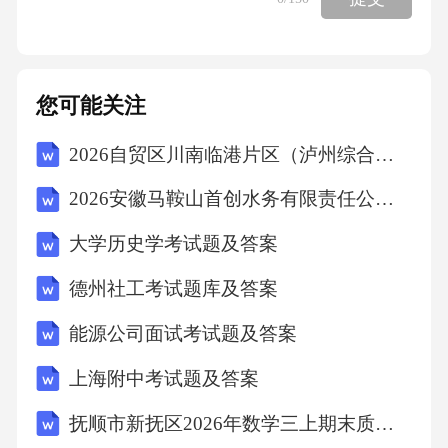
您可能关注
2026自贸区川南临港片区（泸州综合保税区）产业发展服务专员招聘4人备考题库及参考答案详解（培优B卷）
2026安徽马鞍山首创水务有限责任公司招聘博望水厂劳务人员6人考前冲刺试卷附完整答案详解（典优）
大学历史学考试题及答案
德州社工考试题库及答案
能源公司面试考试题及答案
上海附中考试题及答案
抚顺市新抚区2026年数学三上期末质量跟踪监视模拟试题含解析