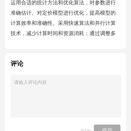
评论
提交
0
/150