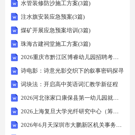
水管装修防沙施工方案(3篇)
面临的法律后果是()。A、被责令停止生产B、
注水旗安装应急预案(3篇)
被罚款C、被吊销营业执照D、以上都是答案：
D解析：《产品质量法》规定，生产者不得伪造
煤矿开展应急预案培训(3篇)
或者冒用认证标志、名优标志等质量标志；不
珠海古建祠堂施工方案(3篇)
得伪造产地，不得伪造或者冒用他人厂名、厂
2026重庆市黔江区博睿幼儿园招聘考试模拟试题及答案详解
址；不得伪造或者冒用他人的注册商标。题干
中，该公司在产品包装上标注“纯天然”字样，但
诗电影：诗意光影交织下的叙事密码探寻
实际上产品并非纯天然制作，属于伪造产品信
词块法：开启高中英语词汇教学新征程
息的行为，可能面临被责令停止生产、被罚
2026河北张家口康保县第一幼儿园就业见习人员招聘考试模拟试题及答案详解
款、被吊销营业执照等法律后果。故选D。9．
2026上海复旦大学光纤研究中心（筹）人才招聘笔试备考试题及答案详解
某公司员工在工作中受伤，经鉴定为工伤。根
据《工伤保险条例》相关规定，该员工可以获
2026年6月天深圳市大鹏新区机关事务管理中心招聘编外人员2人笔试模拟试题及答案详解
得()。A、医疗补助金B、一次性伤残补助金C、