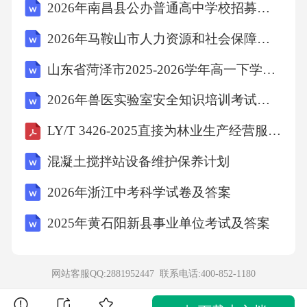
2026年南昌县公办普通高中学校招募银龄教师105人笔试参考题库及答案详解
失业保险金D、生育津贴答案：B解析：《工伤
2026年马鞍山市人力资源和社会保障局、市社会保险费征缴管理中心编外聘用人员招聘考试模拟试题及答案详解
保险条例》规定，职工因工致伤的，享受工伤
保险待遇，包括医疗费、康复费、伤残补助金
山东省菏泽市2025-2026学年高一下学期期末考试英语试卷
等。题干中，该员工因工伤受伤，可以获得一
2026年兽医实验室安全知识培训考试题库(含答案)
次性伤残补助金。A项错误，医疗补助金是指职
LY/T 3426-2025直接为林业生产经营服务工程设施用地规范
工因工伤治疗结束后，因生活困难需要补助的
混凝土搅拌站设备维护保养计划
医疗费用。C项错误，失业保险金是指职工失业
后，按照规定领取的保险金。D项错误，生育津
2026年浙江中考科学试卷及答案
贴是指职工生育后，按照规定领取的保险金。
2025年黄石阳新县事业单位考试及答案
故选B。10．某公民在我国境内申请出境，需要
提交的证件包括()。A、身份证和户口簿B、护
网站客服QQ:2881952447 联系电话:
400-852-1180
照和签证C、身份证和护照D、户口簿和签证答