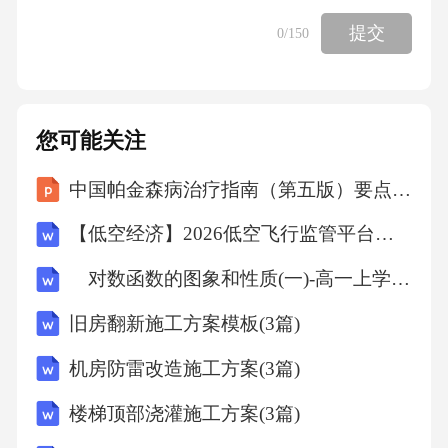
D、经济责任答案：A解析：《文物保护法》规
提交
0
/150
定，博物馆、图书馆、档案馆等收藏、保管文
物的单位，应当妥善保管文物，不得损毁、盗
窃、非法转让文物。因保管不善导致文物损坏
您可能关注
的，应当承担行政责任。题干中，该博物馆因
中国帕金森病治疗指南（第五版）要点内容解读课件
保管不善导致文物损坏，应当承担行政责任。B
项错误，刑事责任是指违反刑法规定的行为应
【低空经济】2026低空飞行监管平台设计方案
当承担的法律责任。C项错误，民事责任是指侵
对数函数的图象和性质(一)-高一上学期数学课时作业人教版A版（含解析）
权行为应当承担的法律责任。D项错误，经济责
旧房翻新施工方案模板(3篇)
任不属于法律责任的分类。故选A。8．某公司
为了提高产品销量，在产品包装上标注“纯天然”
机房防雷改造施工方案(3篇)
字样，但实际上产品并非纯天然制作。根据
楼梯顶部浇灌施工方案(3篇)
《产品质量法》相关规定，该公司的行为可能