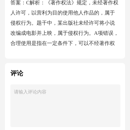
答案：C解析：《著作权法》规定，未经著作权
人许可，以营利为目的使用他人作品的，属于
侵权行为。题干中，某出版社未经许可将小说
改编成电影并上映，属于侵权行为。A项错误，
合理使用是指在一定条件下，可以不经著作权
人许可使用他人作品的行为。B项错误，法定许
可是指法律规定的可以不经著作权人许可使用
评论
他人作品的行为。D项错误，授权使用是指经著
作权人许可使用他人作品的行为。故选C。7．
某博物馆收藏了一件珍贵文物，但在展览过程
中因保管不善导致文物损坏。根据《文物保护
法》相关规定，该博物馆应当承担的法律责任
是()。A、行政责任B、刑事责任C、民事责任