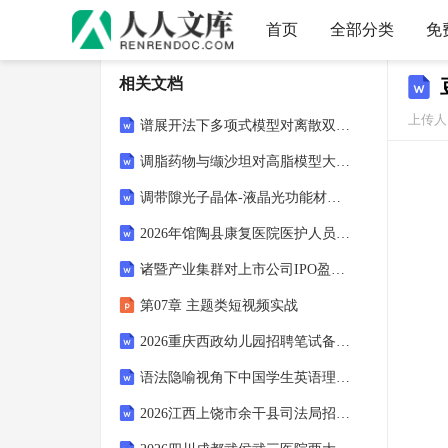
首页
全部分类
免
相关文档
上传人
谱展开法下多项式模型对离散双障碍期权定价的深度剖析与实证研究
调脂药物与缬沙坦对高脂模型大鼠动脉粥样硬化的作用及分子机制探究
调带隙光子晶体-液晶光功能材料：制备工艺与调控机理的深度剖析
2026年馆陶县康复医院医护人员招聘笔试模拟试题及答案详解
诸暨产业集群对上市公司IPO盈余管理的影响：基于企业信誉的深度剖析
第07章 主题类短视频实战
2026重庆西政幼儿园招聘笔试备考题库及答案详解
语法隐喻视角下中国学生英语理解能力的多维剖析与提升路径
2026江西上饶市余干县司法局招聘1人笔试模拟试题及答案详解