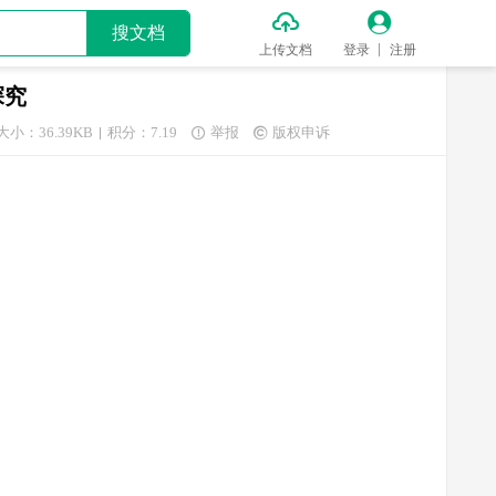


搜文档
上传文档
登录
注册
探究
大小：36.39KB
积分：7.19
举报
版权申诉

