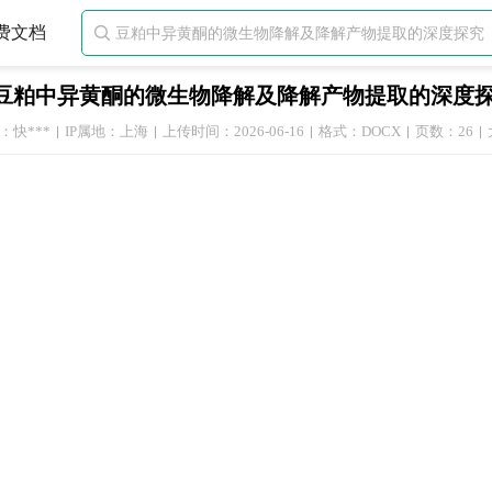
费文档

豆粕中异黄酮的微生物降解及降解产物提取的深度
：快***
IP属地：上海
上传时间：2026-06-16
格式：DOCX
页数：26