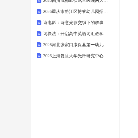
2026四川成都武侯武三医院两大院长助理岗位招聘（定向培养至副院长）考试参考题库及答案详解
2026重庆市黔江区博睿幼儿园招聘考试模拟试题及答案详解
诗电影：诗意光影交织下的叙事密码探寻
词块法：开启高中英语词汇教学新征程
2026河北张家口康保县第一幼儿园就业见习人员招聘考试模拟试题及答案详解
2026上海复旦大学光纤研究中心（筹）人才招聘笔试备考试题及答案详解