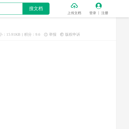


搜文档
上传文档
登录
注册
小：15.91KB
积分：9.6
举报
版权申诉

