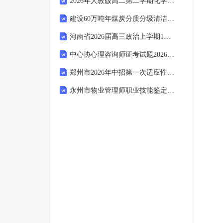
2026年人教版高二第二学期化学期末同步培优训练试卷（附答案可下载）
建设60万吨年煤炭分质分级清洁高效多联产技改项目可行性研究报告模板申批拿地用
河南省2026届高三政治上学期1月质量检测试题
中心协心理咨询师证考试题2026新版
郑州市2026年中招第一次适应性测试历史答案
永州市物业管理师职业技能鉴定考试(理论知识高级、三级)题库及答案