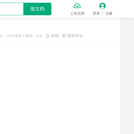


搜文档
上传文档
登录
注册
小：16.05KB
积分：9.6
举报
版权申诉

