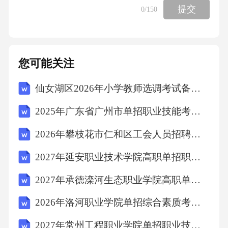
提交
0
/150
B.保持清洁卫生
C.提高体育锻炼
您可能关注
仙女湖区2026年小学教师选调考试备考题库及答案详解
D.服用抗生素10、下列哪项是传染病的传播途
2025年广东省广州市单招职业技能考试模拟试卷附答案详解【能力提升】
径之一（
2026年攀枝花市仁和区工会人员招聘笔试备考试题及答案详解
）
2027年延安职业技术学院高职单招职业技能考试题库含答案详解（综合卷）
A.接种疫苗
2027年承德滦河生态职业学院高职单招职业适应性测试考试模拟试卷附答案详解【夺分金卷】
2026年洛河职业学院单招综合素质考试题库（必刷）附答案详解
B.体液传播
2027年常州工程职业学院单招职业技能考试模拟试卷带答案详解（A卷）