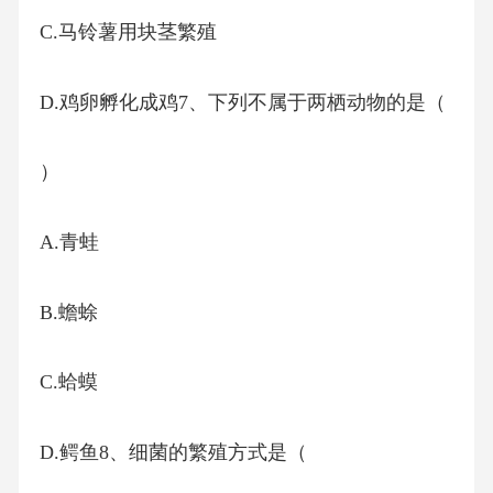
C.马铃薯用块茎繁殖
D.鸡卵孵化成鸡7、下列不属于两栖动物的是（
）
A.青蛙
B.蟾蜍
C.蛤蟆
D.鳄鱼8、细菌的繁殖方式是（