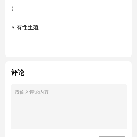
）
A.有性生殖
B.分裂生殖
C.营养生殖
评论
D.孢子生殖9、下列哪一项是计划免疫的组成部
分（
）
A.注射疫苗