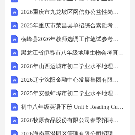
C.理想环境
2026重庆市九龙坡区网信办公益性岗位招聘2人笔试模拟试题及答案详解
2025年重庆市荣昌县单招综合素质考试题库及完整答案详解【各地真题】
D.增强体质11、世界四大洋中面积最大的是（
横峰县2026年教师选调工作笔试参考题库及答案详解
）
黑龙江省伊春市八年级地理生物会考真题试卷+解析及答案
2026年山西运城市初二学业水平地理生物会考试卷题库及答案
A.太平洋
2026辽宁沈阳金融中心发展集团有限公司及所属企业社会招聘3人笔试历年参考题库附带答案详解
B.大西洋
2025年安徽蚌埠市初二学业水平地理生物会考考试题库（附含答案）
C.印度洋
初中八年级英语下册 Unit 6 Reading Cultural Perspectives on Perseverance 教案
2026牧原食品股份有限公司春季招聘笔试历年参考题库附带答案详解
D.北冰洋12、我国地势第二级阶梯的主要地形
2026海南嘉澄园区管理有限公司招聘笔试历年参考题库附带答案详解
是（