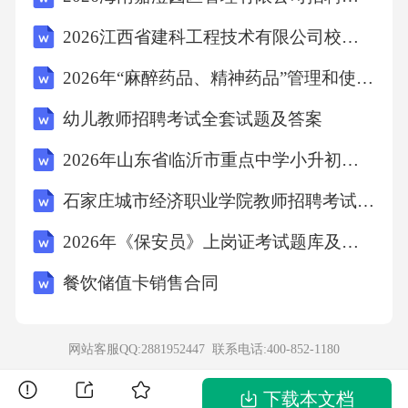
2026江西省建科工程技术有限公司校园招聘3人笔试历年参考题库附带答案详解
）
2026年“麻醉药品、精神药品”管理和使用培训考核试题(含答案)
A.高原、盆地
幼儿教师招聘考试全套试题及答案
2026年山东省临沂市重点中学小升初英语考试试卷及答案
B.平原、丘陵
石家庄城市经济职业学院教师招聘考试笔试试题及答案
C.山地、高原
2026年《保安员》上岗证考试题库及答案
餐饮储值卡销售合同
D.盆地、平原13、下列属于学习行为的是（
）
网站客服QQ:2881952447 联系电话:
400-852-1180
下载本文档
A.蜘蛛结网