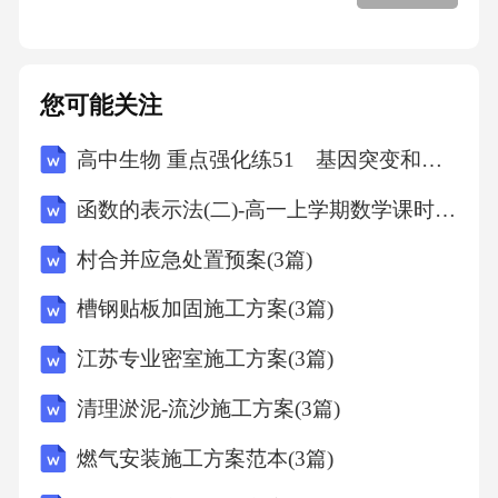
的组织管理、资源共享、人才培养、双向转
诊、科研合作、信息化建设、财务监管及绩效
考核等各个方面。具体内容包括但不限于：甲
您可能关注
乙双方在医共体框架下的分工协作、资源调配
高中生物 重点强化练51 基因突变和基因重组
机制、医疗服务质量标准、人才培养计划、双
函数的表示法(二)-高一上学期数学课时作业人教版A版（含解析）
向转诊流程、信息共享平台建设、财务结算方
式、协议履行监督及争议解决机制等，旨在构
村合并应急处置预案(3篇)
建一个权责清晰、运行高效、协同发展的医共
槽钢贴板加固施工方案(3篇)
体合作体系。
江苏专业密室施工方案(3篇)
第二条定义
清理淤泥-流沙施工方案(3篇)
燃气安装施工方案范本(3篇)
本协议中下列词语具有以下含义：