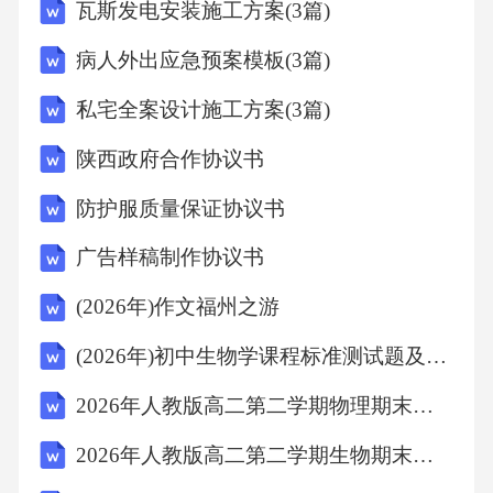
瓦斯发电安装施工方案(3篇)
（一）“医共体”指由甲方牵头，乙方等成员单位
病人外出应急预案模板(3篇)
参与的紧密型县域医疗共同体，旨在通过资源
私宅全案设计施工方案(3篇)
整合与协同合作，提升区域医疗服务整体水
陕西政府合作协议书
平。
防护服质量保证协议书
（二）“医疗服务”包括但不限于临床诊疗、健康
广告样稿制作协议书
管理、急救救治、康复护理、医学检验、影像
(2026年)作文福州之游
检查等医疗卫生服务项目。
(2026年)初中生物学课程标准测试题及答案
（三）“资源共享”指医共体成员单位之间在医疗
2026年人教版高二第二学期物理期末高考接轨模拟试卷（附答案可下载）
设备、药品耗材、专家资源、信息数据等方面
的共享机制。
2026年人教版高二第二学期生物期末同步培优训练试卷（附答案可下载）