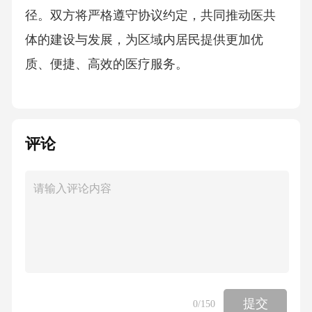
径。双方将严格遵守协议约定，共同推动医共
体的建设与发展，为区域内居民提供更加优
质、便捷、高效的医疗服务。
第一条协议目的与范围
评论
本协议的主要目的在于明确甲乙双方在XX市XX
区紧密型县域医共体建设中的权利与义务，通
过建立资源共享、优势互补、利益共赢的合作
机制，提升医共体的整体医疗服务能力，优化
区域内医疗资源配置，促进优质医疗资源下
沉，提高基层医疗卫生服务水平，最终实现提
升居民健康福祉的目标。协议范围涵盖医共体
提交
0
/150