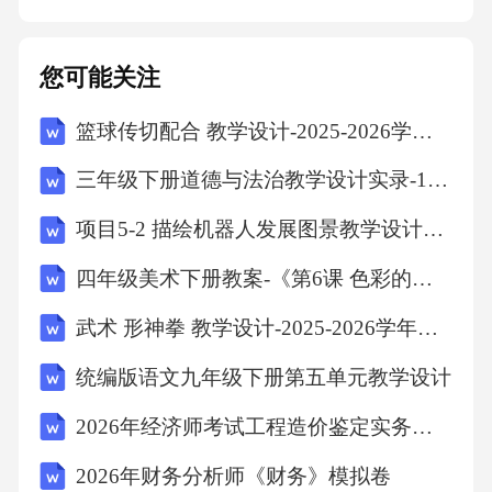
功的感觉，增强自信心与自我认同感。3.塑造良
好品格：通过榜样示范、故事教育等方式，培
您可能关注
养幼儿诚实、勇敢、尊重他人等良好品质。
篮球传切配合 教学设计-2025-2026学年高二上学期体育与健康人教版必修第一册
六、家长参与与支持1.加强家园合作：定期举办
家长会、家长开放日等活动，加强与家长的沟
三年级下册道德与法治教学设计实录-10.爱心的传递者-部编版
通，共同促进幼儿成长。2.家长的指导作用：指
项目5-2 描绘机器人发展图景教学设计中职基础课-第二册-苏教版（2021）-(信息技术)-57
导家长在家庭教育中如何辅助孩子实现学期生
四年级美术下册教案-《第6课 色彩的渐变》教学设计人教版
活活动目标，形成家园共育的良性互动。七、
总结2026年中班学期生活活动目标的设定，旨
武术 形神拳 教学设计-2025-2026学年高一上学期体育与健康人教版必修第一册
在促进幼儿全面发展，培养其社会适应性、自
统编版语文九年级下册第五单元教学设计
主性与创造力。教育者应依据这些目标，合理
2026年经济师考试工程造价鉴定实务操作技能考核标准规范指南手册详解说明试卷
安排活动，激发幼儿潜能。家长也应积极配
2026年财务分析师《财务》模拟卷
合，共同为孩子的成长创造良好环境。通过家