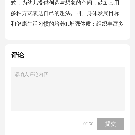
式，为幼儿提供创造与想象的空间，鼓励其用
多种方式表达自己的想法。四、身体发展目标
和健康生活习惯的培养1.增强体质：组织丰富多
样的体育活动，提高中班幼儿的大肌肉与小肌
肉的发展，增强其体质。2.养成运动习惯：鼓励
评论
幼儿参与户外运动，培养其对体育活动的兴
趣，形成定期运动的习惯。3.增进健康意识：通
过健康教育活动，让幼儿了解基本的健康知
识，培养卫生习惯，形成健康的生活方式。
五、情感与人格发展目标1.培养积极情感：通过
各类活动，引导幼儿体验快乐、悲伤、同情等
多种情感，学会表达与控制自己的情绪。2.增强
提交
0
/150
自信心：鼓励幼儿参与挑战性的活动，体验成