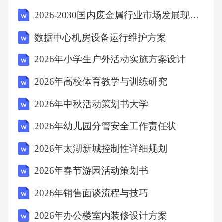
园共同努力，中班幼儿定能在社交互动、认知
2026-2030国内废金属行业市场发展现状及发展前景与投资机会研究报告
发展、身体发展、情感与人格发展等方面取得
数据中心机房设备运行维护方案
显著进步。好的，2026年中班学期生活活动目
2026年小学生户外活动实施方案设计
标文章的编制建议及内容撰写方式：一、文章
标题2026年中班学期生活活动目标二、文章结
2026年高校体育教学与训练研究
构引言：简要介绍文章的目的和背景，阐述中
2026年中秋活动策划书大学
班学期生活活动的重要性。正文：分几个部分
2026年幼儿园分管安全工作责任状
详细阐述中班学期生活活动的目标。结论：总
2026年太湖新城控制性详细规划
结全文，强调实现这些目标的意义。三、正文
内容1.社交能力的培养目标：通过生活活动，培
2026年春节游园活动策划书
养中班学生的团队协作意识，提高沟通能力，
2026年销售面谈流程与技巧
学会尊重他人，形成良好的人际关系。内容撰
2026年办公楼室内装修设计方案
写：（1）组织团队活动，鼓励幼儿积极参与，