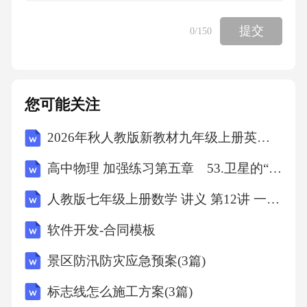
观大象馆的有30人，两个馆都参观的有18人。
提交
0
/150
（1）填写下面的图。（2）请你提出一个数学
问题并解答。5．钢铁厂生产一批模具，每件模
具需要钢材2吨，一笔订单要订做5件模具，制
您可能关注
作过程中由于工人操作失误，报废了1吨，那么
2026年秋人教版新教材九年级上册英语Unit 7单元测试A卷（含答案）
这笔订单一共耗费了钢铁厂多少吨钢材？6．足
球8个篮球排球48个网球（1）排球的个数是足
高中物理 加强练习第五章 53.卫星的“追及相遇”问题
球的几倍？（2）排球的个数是篮球的3倍，篮
人教版七年级上册数学 讲义 第12讲 一元一次方程的实际应用讲义+练习（学生版）
球有多少个？（3）网球的个数比篮球的5倍多1
软件开发-合同模板
0个，网球有多少个？
景区防汛防灾应急预案(3篇)
参考答案一、用心思考，我会选。1、B【分
标志线怎么施工方案(3篇)
析】根据三位数乘一位数的笔算，先计算出250