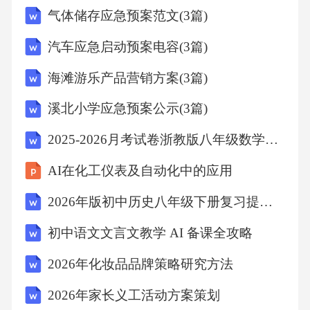
气体储存应急预案范文(3篇)
×6的结果，再进行解答。【详解】250×6＝150
0，积是1500，末尾有2个0。故答案为：B。
汽车应急启动预案电容(3篇)
【点睛】本题考查多位数乘一位数，关键注意
海滩游乐产品营销方案(3篇)
计算时不要只看因数末尾的0的个数。2、B【分
溪北小学应急预案公示(3篇)
析】一位数乘三位数的积可能是三位数，也可
2025-2026月考试卷浙教版八年级数学上册期末数学测试仿真冲刺卷（二）（原卷版）
能是四位数；要使□36×3的积是四位数，因为3
乘第一个因数个位上的数积超过10要向十位进
AI在化工仪表及自动化中的应用
1，3乘第一个因数十位上的数加上个位进上来
2026年版初中历史八年级下册复习提纲（表格型）
的1满10向百位进1，所以□里的数与3的乘积必
初中语文文言文教学 AI 备课全攻略
须等于或大于9，因此□里最小填3。【详解】据
分析得出：要使□36×3的积是四位数，□里最小
2026年化妆品品牌策略研究方法
填3。故答案为：B【点睛】此题考查的目的是
2026年家长义工活动方案策划
理解掌握一位数乘多位数的乘法法则，以及判