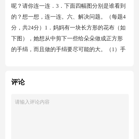
呢？请你连一连．3．下面四幅图分别是谁看到
的？想一想，连一连。六、解决问题。（每题4
分，共24分）1．妈妈有一块长方形的花布（如
下图），她想从中剪下一些给朵朵做成正方形
的手绢，而且做的手绢要尽可能的大。（1）手
绢最大边长是（）厘米，妈妈能剪出（）块这
样的手绢。（2）最后剩下花布的周长是多少厘
评论
米？2．购物。1.8元2.5元8.3元（1）买一支铅笔
和一支钢笔一共需要多少元？（2）小安买了一
支圆珠笔，付给售货员10元，应找回多少元？
3．张师傅3天做18张桌子，李师傅4天做28张桌
子，李师傅每天比张师傅多做几张桌子？4．同
学们到动物园游玩，参观熊猫馆的有25人，参