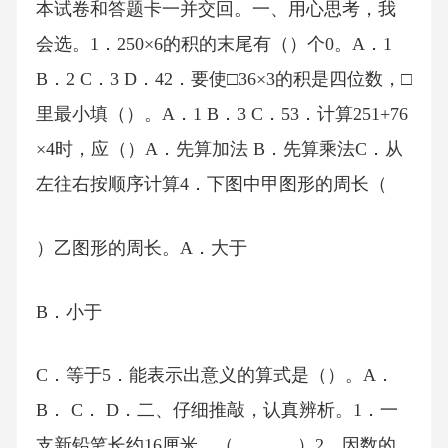
本试卷和答题卡一并交回。一、用心思考，我
会选。1．250×6的积的末尾有（）个0。A．1
B．2 C．3 D．42．要使□36×3的积是四位数，□
里最小填（）。A．1 B．3 C．53．计算251+76
×4时，应（）A．先算加法 B．先算乘法C．从
左往右按顺序计算4．下图中甲图形的周长（
）乙图形的周长。A．大于
B．小于
C．等于5．能表示出意义的算式是（）。A．
B． C． D．二、仔细推敲，认真辨析。1．一
支新铅笔长约16厘米。（_______）2．因数的