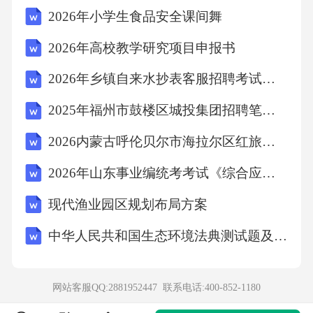
2026年小学生食品安全课间舞
断一位数乘三位数的积的位数的方法及应用。
2026年高校教学研究项目申报书
3、B【详解】251+76×4＝251+304＝555是先算
乘法．故选B．4、C【分析】根据周长的定义：
2026年乡镇自来水抄表客服招聘考试笔试试题（含答案）
围成一个封闭图形一周的长度，叫图形的周
2025年福州市鼓楼区城投集团招聘笔试历年参考题库（含答案详解）
长，据此分别得到甲、乙图形的周长，然后对
2026内蒙古呼伦贝尔市海拉尔区红旅文化旅游开发有限责任公司下属四家子公司招聘23人考试参考题库及答案详解
比即可解答。【详解】甲图的周长=长+宽+中间
的曲线部分，乙图的周长=长+宽+中间的曲线部
2026年山东事业编统考考试《综合应用能力》真题及答案解析
分，甲图的周长=乙图的周长。故答案为：C。
现代渔业园区规划布局方案
5、C【分析】上图表示把一个长方形看成单位
中华人民共和国生态环境法典测试题及答案
“1”，平均分成6份，阴影部分占5份，然后阴影
部分减去2份，还剩3份，用算式表示是。【详
网站客服QQ:2881952447 联系电话:
400-852-1180
解】根据分析可知，能表示出意义的算式是。