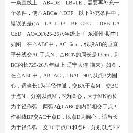
一条直线上，AB=DE，LB=LE，需要再补充一
个条件，使△ABC≌△DEF．以下补充条件中，
错误的是()A．LA=LDB．BF=CEC．LDFB=LA
CED．AC=DF625-26八年级上·广东潮州·期中）
如图，在△ABC中，AC=6cm，线段AB的垂直
平分线交AC于点N，△BCN的周长是13cm，则
BC的长725-26八年级上·辽宁大连·期末）如图，
在△ABC中，AB=AC，LBAC=90°,以点B为圆
心，适当长1为半径作弧，交BA于点M，交BC
于点N．分别以点M，N为圆心，大于MN的长
为半径作弧．两弧2在LABC的内部相交于点P．
作射线BP交AC于点D．以点D为圆心，适当长
为半径作弧，交BC于点E1和点F．分别以点E,F