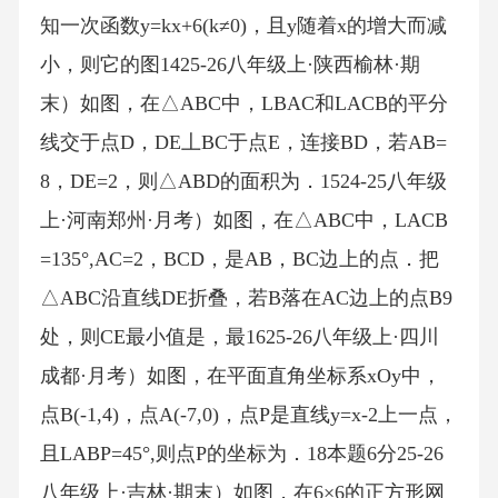
知一次函数y=kx+6(k≠0)，且y随着x的增大而减
小，则它的图1425-26八年级上·陕西榆林·期
末）如图，在△ABC中，LBAC和LACB的平分
线交于点D，DE丄BC于点E，连接BD，若AB=
8，DE=2，则△ABD的面积为．1524-25八年级
上·河南郑州·月考）如图，在△ABC中，LACB
=135°,AC=2，BCD，是AB，BC边上的点．把
△ABC沿直线DE折叠，若B落在AC边上的点B9
处，则CE最小值是，最1625-26八年级上·四川
成都·月考）如图，在平面直角坐标系xOy中，
点B(-1,4)，点A(-7,0)，点P是直线y=x-2上一点，
且LABP=45°,则点P的坐标为．18本题6分25-26
八年级上·吉林·期末）如图，在6×6的正方形网