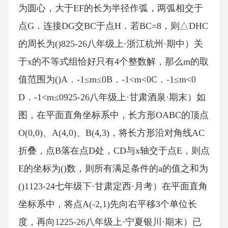
为圆心，大于EF的长为半径作弧，两弧相交于
点G．连接DG交BC于点H．若BC=8，则△DHC
的周长为()825-26八年级上·浙江杭州·期中）关
于x的不等式组恰好只有4个整数解，那么m的取
值范围为()A．-1≤m≤0B．-1<m<0C．-1≤m<0
D．-1<m≤0925-26八年级上·甘肃酒泉·期末）如
图，在平面直角坐标系中，长方形OABC的顶点
O(0,0)、A(4,0)、B(4,3)，将长方形沿对角线AC
折叠，点B落在点D处，CD与x轴交于点E，则点
E的坐标为()数，则所有满足条件的a的值之和为
()1123-24七年级下·甘肃定西·月考）在平面直角
坐标系中，将点A(-2,1)先向右平移3个单位长
度，再向1225-26八年级上·宁夏银川·期末）已