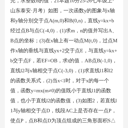
完，求整数b的值．21本题10分25-26七年级上·
山东泰安·月考）如图，一次函数y的图象与x轴
和y轴分别交于点A(m,0)和B(0,n)，直线y=kx+b
经过点B与点C(-4,0)．(1)求m，n的值并写出A、
B点的坐标；(3)在x轴上有一动点M(t,0)，过点M
作x轴的垂线与直线yx+2交于点E，与直线y=kx+
b交于点F，若EF=OB，求t的值．AB点B(-1,0)，
直线l2与x轴相交于点C(-3,0)．(1)求直线l1和l2
的函数关系式．(2)当x<1时，对于x的每一个
值，函数y=mx(m≠0)的值既小于直线l1的函数
值，也小于直线l2的函数值，(3)如图2，若直线l
1与y轴相交于点D，线段AC上是否存在一点P，
使点P，点B和点D为顶点组成的三角形面积S△