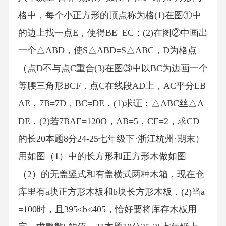
格中，每个小正方形的顶点称为格(1)在图①中
的边上找一点E，使得BE=EC；(2)在图②中画出
一个△ABD，使S△ABD=S△ABC，D为格点
（点D不与点C重合(3)在图③中以BC为边画一个
等腰三角形BCF．点C在线段AD上，AC平分LB
AE，7B=7D，BC=DE．(1)求证：△ABC丝△A
DE．(2)若7BAE=120O，AB=5，CE=2，求CD
的长20本题8分24-25七年级下·浙江杭州·期末）
用如图（1）中的长方形和正方形木做如图
（2）的无盖竖式和有盖横式两种木箱，现在仓
库里有a块正方形木板和b块长方形木板．(2)当a
=100时，且395<b<405，恰好要将库存木板用