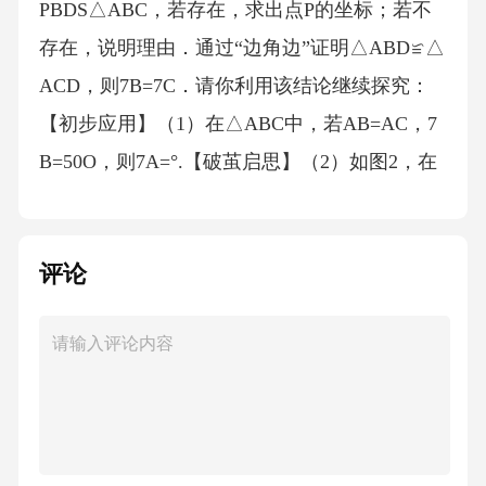
PBDS△ABC，若存在，求出点P的坐标；若不
存在，说明理由．通过“边角边”证明△ABD≌△
ACD，则7B=7C．请你利用该结论继续探究：
【初步应用】（1）在△ABC中，若AB=AC，7
B=50O，则7A=°.【破茧启思】（2）如图2，在
△ABC中，AB=BC，点D在AB上，点F在BC
上，FD延长线与CA延长线交于点H，E是△AB
评论
C外一点，EF与AB交于点G，若DE=EF，ÐABC
=ÐDEF=a．①7EFD=（用含a的代