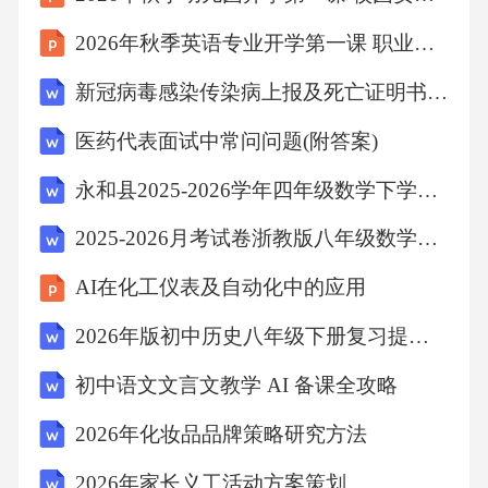
的绳子围成一个长方形，长方形的周长是80厘
2026年秋季英语专业开学第一课 职业发展前景分析
米，如果用它围成一个正方形，正方形的边长
新冠病毒感染传染病上报及死亡证明书培训考核试题(含答案)
是20厘米。故答案为：80、20。【点评】此题
考查了长方形、正方形的周长公式的灵活应
医药代表面试中常问问题(附答案)
用。4、两【分析】被除数最高位小于除数8，
永和县2025-2026学年四年级数学下学期期中教学质量检测模拟试题含解析
不够除，所以商是两位数。【详解】658÷8中，
2025-2026月考试卷浙教版八年级数学上册期末数学测试仿真冲刺卷（二）（原卷版）
6＜8；所以商是两位数。【点睛】三位数除以
一位数，被除数最高位上的数大于或等于除
AI在化工仪表及自动化中的应用
数，所得的商是三位数，否则是两位数。5、16
2026年版初中历史八年级下册复习提纲（表格型）
分米【分析】根据正方形的周长公式C=4a，然
初中语文文言文教学 AI 备课全攻略
后代入数据解决问题。【详解】4×4=16（分
2026年化妆品品牌策略研究方法
米）答：它的周长是16分米。故答案为16分米
6、【分析】分母是分子的6倍，则分母比分子
2026年家长义工活动方案策划