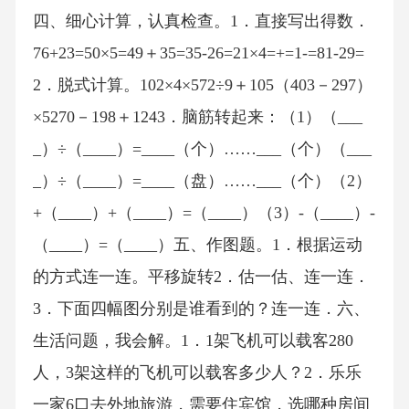
四、细心计算，认真检查。1．直接写出得数．
76+23=50×5=49＋35=35-26=21×4=+=1-=81-29=
2．脱式计算。102×4×572÷9＋105（403－297）
×5270－198＋1243．脑筋转起来：（1）（___
_）÷（____）=____（个）……___（个）（___
_）÷（____）=____（盘）……___（个）（2）
+（____）+（____）=（____）（3）-（____）-
（____）=（____）五、作图题。1．根据运动
的方式连一连。平移旋转2．估一估、连一连．
3．下面四幅图分别是谁看到的？连一连．六、
生活问题，我会解。1．1架飞机可以载客280
人，3架这样的飞机可以载客多少人？2．乐乐
一家6口去外地旅游，需要住宾馆，选哪种房间