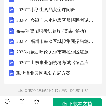
多分子的5倍。根据题意可知，分母比分子多1
2026年小学生食品安全课间舞
0，则分子的5倍是10，分子是10÷5＝2。进而求
2026年乡镇自来水抄表客服招聘考试笔试试题（含答案）
出分母，写出这个分数。【详解】10÷（6－1）
＝10÷5＝22×6＝12则这个分数是。【点睛】抓
容县辅警招聘考试题库 (答案+解析)
住多几倍与多的数值之间的对应关系是解决本
2025年福州市鼓楼区城投集团招聘笔试历年参考题库（含答案详解）
题的关键。7、正方16【分析】用16个边长是1
2026内蒙古呼伦贝尔市海拉尔区红旅文化旅游开发有限责任公司下属四家子公司招聘23人考试参考题库及答案详解
厘米的小正方形拼成一个正方形时周长最短，
2026年山东事业编统考考试《综合应用能力》真题及答案解析
这是正方形的边长为4厘米，周长为4×4＝16厘
米。【详解】用16个边长是1厘米的小正方形拼
现代渔业园区规划布局方案
成一个长方形或正方形，拼成正方形的周长最
短，周长是16厘米。【点睛】拼成正方形的周
网站客服QQ:2881952447 联系电话:
400-852-1180
长最短，这是解答本题的关键。8、6318【详
下载本文档
解】略四、细心计算，认真检查。1、99；25