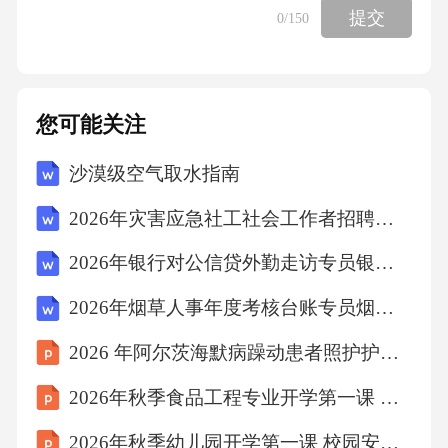
判断错误。【点睛】把一个大长方形分成两个
提交
0
/150
完全相同的小长方形，每个小的长方形周长并
不是原来大长方形周长的一半。三、仔细观
察，我会填。1、旋转平移【详解】自行车车轮
您可能关注
的转动是旋转现象，学校伸缩大门的运动是平
沙漠级空气取水指南
移现象；故答案为：旋转，平移。2、9【详
2026年灾害应急社工社会工作者招聘考试笔试试题（含答案）
解】略3、8020【详解】【分析】用一根80厘米
长的绳子围成一个长方形，长方形的周长是80
2026年银行对公信贷外勤走访专员银行招聘考试笔试试题（含答案）
厘米，根如果用它围成一个正方形，则正方形
2026年烟草人事年度考核台账专员烟草公司招聘考试笔试试题（含答案）
的周长也是80厘米，再根据正方形的边长＝周
2026 年阿尔茨海默病躁动患者照护护理方案
长÷4，解答即可。【解答】解：用一根80厘米
长的绳子围成一个长方形，长方形的周长是80
2026年秋季食品工程专业开学第一课 专业精神与文化传承讲座方案
厘米，80÷4＝20（厘米）答：用一根80厘米长
2026年秋季幼儿园开学第一课 校园安全与自我保护