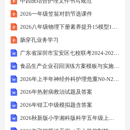
中西医结合护理文件书写规范
GB/T1.1—2020《1:》
2026一年级笠翁对韵节选课件
2026八年级物理下册素养提升15模型1悬浮漂浮模型习题课件新版北师大版
起草
肠穿孔业务学习
。
广东省深圳市宝安区七校联考2024-2025学年八年级上学期11月期中物理试题（含答案）
请注意本文件的某些内容可能涉及专利本文件
食品生产企业召回演练方案模板与实施记录
的发布机构不承担识别专利的责任
2026年上半年神经外科护理危重N0-N2考核试题及答案
2026年热射病救治试题及答案
。。
2026年钳工中级模拟题含答案
本文件由中国建筑材料联合会提出
2026秋新版小学湘科版科学五年级上册教学设计（附目录）适用于新课标
。