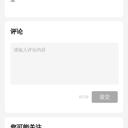
A()………………11
评论
附录资料性参考值
B()GWP…………12
附录资料性常用参数参考值
C()………………………13
提交
0
/150
附录资料性产品碳足迹报告模板
D()()………………15
您可能关注