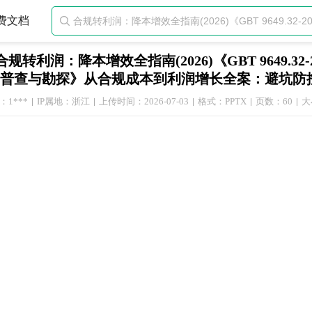
费文档

合规转利润：降本增效全指南(2026)《GBT 9649.
普查与勘探》从合规成本到利润增长全案：避坑防控
1***
IP属地：浙江
上传时间：2026-07-03
格式：PPTX
页数：60
大