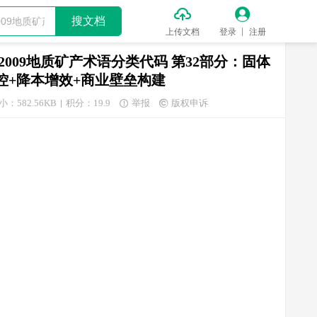


搜文档
上传文档
登录
注册
32-2009地质矿产术语分类代码 第32部分：固体
+降本增效+商业壁垒构建
小：582.56KB
积分：19.9
举报
版权申诉

