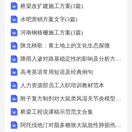
桥梁改扩建施工方案(3篇)
干到办案一线、关键岗位实践历练，不断提升
精准发现问题、精准执纪执法、精准做思想政
水吧营销方案文字(3篇)
治工作的能力。二是聚焦“关键少数”，破解监督
河南钢格栅施工方案(3篇)
难题。健全完善对“一把手”和领导班子监督的制
陕北秧歌：黄土地上的文化生态探微
度规定，探索运用谈心谈话、述责述廉、廉政
家访、政治生态分析等方式，强化对“一把手”权
降雨入渗对路基稳定性的影响及分析方法研究
力运行的制约和监督。三是推进监督信息化、
高考英语常用短语及经典例句
智能化建设。积极运用大数据、人工智能等现
人力资源部员工入职培训教材范本
代科技手段，建设智慧监督平台，整合监督资
附子复方制剂对大鼠类风湿关节炎模型的多维度干预机制探究
源，实现数据共享和动态监测，提升发现隐形
变异问题的能力。四是丰富和优化日常监督方
桥梁工程说课稿示范范文合集
式。综合运用列席会议、专项检查、明察暗
阿托伐他汀对脂多糖致大鼠急性肺损伤的干预效应与机制探究
访、受理信访举报、廉政风险点排查等多种方