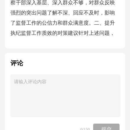
察干部深入基层、深入群众不够，对群众反映
强烈的突出问题了解不深、回应不及时，影响
了监督工作的公信力和群众满意度。二、提升
执纪监督工作质效的对策建议针对上述问题，
必须坚持问题导向，深化改革创新，从思想理
念、能力建设、机制完善、方法改进等多个维
评论
度发力，推动执纪监督工作高质量发展。
（一）强化政治引领，提高思想认识，筑牢监
督根基思想是行动的先导。必须把提高政治站
位、强化思想认识放在首位。要深刻领悟“两个
确立”的决定性意义，增强“四个意识”、坚定“四
个自信”、做到“两个维护”，牢牢把握执纪监督
的政治属性。教育引导纪检监察干部深刻理解
提交
0
/150