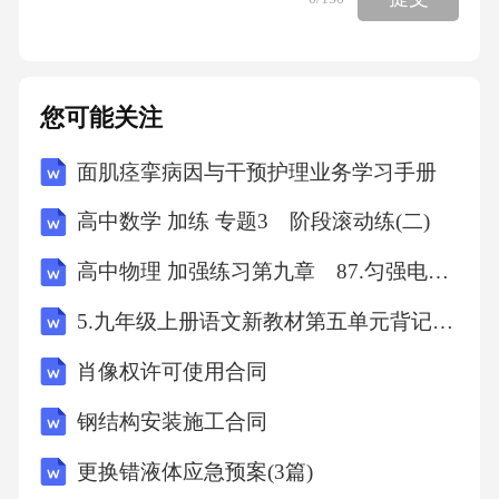
“监督保障执行、促进完善发展”的内涵要求，克
服“重办案轻监督”的倾向，把监督挺在前面，抓
早抓小、防微杜渐。要树立正确的政绩观，认
您可能关注
识到有效预防腐败、推动干部廉洁用权同样是
面肌痉挛病因与干预护理业务学习手册
重要政绩。同时，要敢于斗争、善于斗争，摒
弃“好人主义”，以“得罪千百人、不负十四亿”的
高中数学 加练 专题3 阶段滚动练(二)
使命担当，坚决同一切违纪违法行为作斗争。
高中物理 加强练习第九章 87.匀强电场中电势差与电场强度的关系
（二）提升专业能力，创新监督方式，增强监
5.九年级上册语文新教材第五单元背记手册
督实效监督能力是履职之基。要下大力气提升
纪检监察干部的专业化水平。一是加强学习培
肖像权许可使用合同
训和实践锻炼。围绕党章党规党纪、宪法法律
钢结构安装施工合同
法规，以及经济、金融、法律、审计、信息技
更换错液体应急预案(3篇)
术等专业知识，开展系统性培训，组织业务骨