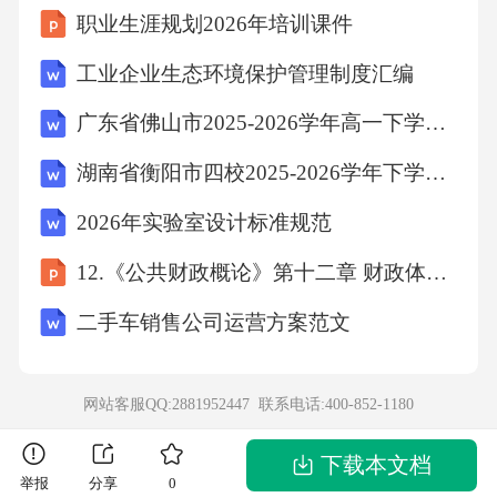
职业生涯规划2026年培训课件
式，增强监督的主动性和前瞻性。深化运用“四
种形态”，特别是第一种形态，做到抓早抓小、
工业企业生态环境保护管理制度汇编
防微杜渐。（三）健全制度机制，强化协同联
广东省佛山市2025-2026学年高一下学期期末考试数学试卷
动，凝聚监督合力制度机制是管根本、管长远
湖南省衡阳市四校2025-2026学年下学期期末检测 七年级地理试卷（含答案）
的。要不断完善执纪监督工作的制度体系。一
2026年实验室设计标准规范
是健全协同监督机制。进一步理顺纪检监察机
关内部监督检查、审查调查、派驻机构、巡视
12.《公共财政概论》第十二章 财政体制 改
巡察等部门的职责分工和协作配合，形成监督
二手车销售公司运营方案范文
合力。推动纪检监察监督与其他各类监督有机
贯通、相互协调，建立健全信息沟通、线索移
网站客服QQ:2881952447 联系电话:
400-852-1180
送、成果共享、整改联动等工作机制，构建科
学、严密、高效的党和国家监督体系。二是强
下载本文档
举报
分享
0