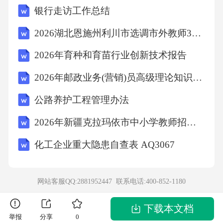
银行走访工作总结
移默化的影响。溺爱型家庭或疏于管教的家
庭，其子女更容易出现非理性消费。（三）学
2026湖北恩施州利川市选调市外教师30人笔试题库及完整答案详解【夺冠系列】
校因素1.消费教育的缺失或不足：目前多数中职
2026年育种和育苗行业创新技术报告
学校对学生的消费教育重视不够，缺乏系统的
2026年邮政业务(营销)员高级理论知识试卷及答案
财商教育课程和引导。2.校园文化氛围：校园内
公路养护工程管理办法
的消费风气、同学间的消费攀比现象，也会对
学生个体消费行为产生影响。（四）社会环境
2026年新疆克拉玛依市中小学教师招聘考试真题解析含答案
因素1.社会消费思潮：当前社会上存在的一些享
化工企业重大隐患自查表 AQ3067
乐主义、拜金主义等不良消费观念，对价值观
尚未成熟的中职学生有一定冲击。2.媒体与广告
网站客服QQ:2881952447 联系电话:
400-852-1180
影响：铺天盖地的商业广告、网络直播带货、
网红推荐等，以其强烈的视觉冲击和情感诱
下载本文档
举报
分享
0