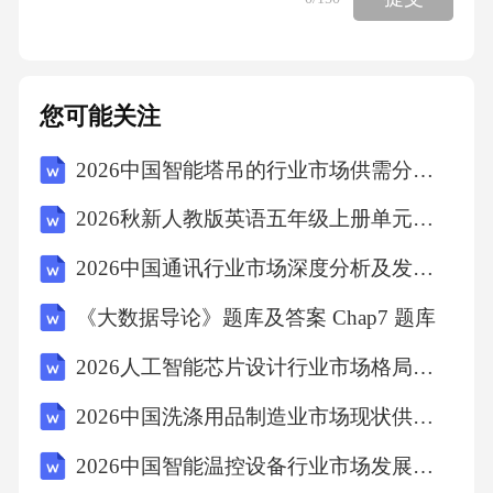
消费决策易受同伴影响：处于青春期的中职学
生，同伴群体对其消费观念和行为的影响较
大。“跟风消费”、“攀比消费”现象在一定范围内
您可能关注
存在，部分学生为了获得同伴认可而进行非理
2026中国智能塔吊的行业市场供需分析及投资评估规划分析研究报告
性消费。4.消费观念尚不成熟：部分中职学生缺
乏明确的消费计划，对金钱的来之不易认识不
2026秋新人教版英语五年级上册单元知识清单Unit 4 Healthy habits
足，容易产生冲动消费。“月光族”在一定程度上
2026中国通讯行业市场深度分析及发展趋势预测与投资价值研究报告
存在，储蓄意识和长远消费规划较为欠缺。5.品
《大数据导论》题库及答案 Chap7 题库
牌意识逐步增强，但辨别能力有待提高：对知
名品牌的认知度有所提升，部分学生愿意为品
2026人工智能芯片设计行业市场格局演变与投资需求分析报告
牌支付溢价，但对于品牌价值、产品质量的辨
2026中国洗涤用品制造业市场现状供需分析及投资前景规划研究报告
别能力仍显不足，易受广告宣传和明星效应的
2026中国智能温控设备行业市场发展潜力投资分析评估规划研究报告
影响。三、中职学生消费行为影响因素分析中