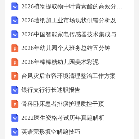
2026植物提取物中叶黄素酯的高效分离纯化技术发展报告
职学生的消费行为是多种因素共同作用的结
果，既有个体层面的因素，也有外部环境的影
2026墙纸加工业市场现状供需分析及投资评估规划分析研究报告
响。（一）个人因素1.消费心理：求新求异心
2026中国智能家电传感器技术集成与产品升级趋势分析报告
理、从众心理、攀比心理、炫耀心理等，是影
2026年幼儿园个人班务总结五分钟
响中职学生消费行为的重要内在驱动力。2.个人
需求：基于学习、生活、社交、娱乐等不同层
2026年棒棒糖幼儿园美术彩泥
面的需求，直接决定了消费的方向和内容。3.消
台风灾后市容环境清理整治工作方案
费认知与能力：对消费知识的掌握程度、理财
银行支行行长述职报告
观念、自控能力等，深刻影响着消费决策的理
骨科卧床患者排痰护理质控干预
性程度。（二）家庭因素1.家庭经济状况：这是
决定学生总体消费水平的基础。2.家庭教育方式
2022医生资格考试历年真题解析
与消费观念：父母的消费习惯、对子女消费的
英语完形填空解题技巧
态度和引导方式，对学生消费观的形成具有潜