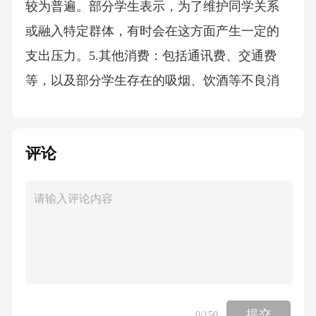
较为普遍。部分学生表示，为了维护同学关系
或融入特定群体，有时会在这方面产生一定的
支出压力。5.其他消费：包括通讯费、交通费
等，以及部分学生存在的吸烟、饮酒等不良消
费习惯。（三）消费行为主要特点1.实用性与时
尚性兼顾：中职学生在消费时，既注重商品的
评论
实用价值和性价比，也对商品的品牌、款式、
流行程度有一定追求。特别是在服饰、数码产
品等方面，时尚元素的影响较为明显。2.线上消
费成为重要渠道：随着移动支付的普及和电商
平台的发展，中职学生越来越倾向于通过线上
渠道进行购物。线上购物的便捷性、商品多样
性以及价格优势，使其成为许多学生的首选。3.
提交
0
/150