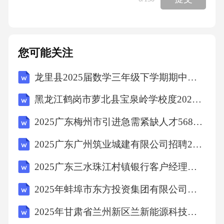
您可能关注
龙里县2025届数学三年级下学期期中模拟试题含答案解析
黑龙江鹤岗市萝北县宝泉岭学校度2025年数学三下期末模拟试题含答案
2025广东梅州市引进急需紧缺人才568笔试历年难易错考点试卷带答案解析
2025广东广州筑业城建有限公司招聘23人（第二批）笔试历年难易错考点试卷带答案解析
2025广东三水珠江村镇银行客户经理社会招聘笔试历年典型考题及考点剖析附带答案详解
2025年蚌埠市东方投资集团有限公司招聘14人笔试历年备考题库附带答案详解
2025年甘肃省兰州新区兰新能源科技集团有限公司冬季第一批招聘13人笔试历年难易错考点试卷带答案解析