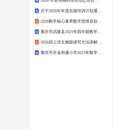
2026 年宣传物料库存动态管控盘点汇报材料
关于2026年年度合规培训计划通知函7篇范文
2026数学核心素养数学思维原创课件
重庆市武隆县2025年四年级数学上学期阶段模拟试题含解析
2026四上语文侧面描写方法讲解课件
重庆市开县和谦小学2025年数学四下期中检测模拟试题含解析