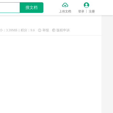


搜文档
上传文档
登录
注册
小：3.39MB
积分：9.6
举报
版权申诉

