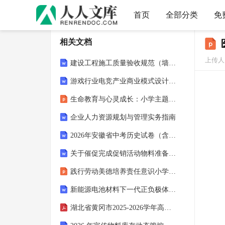
首页
全部分类
免
相关文档
上传人：
建设工程施工质量验收规范（墙体及幕墙工程）
游戏行业电竞产业商业模式设计与运营管理策略
生命教育与心灵成长：小学主题班会课件的温情脉络
企业人力资源规划与管理实务指南
2026年安徽省中考历史试卷（含答案及解析）
关于催促完成促销活动物料准备的催办函4篇
践行劳动美德培养责任意识小学主题班会课件
新能源电池材料下一代正负极体系开发
湖北省黄冈市2025-2026学年高一物理下学期期中试题无答案