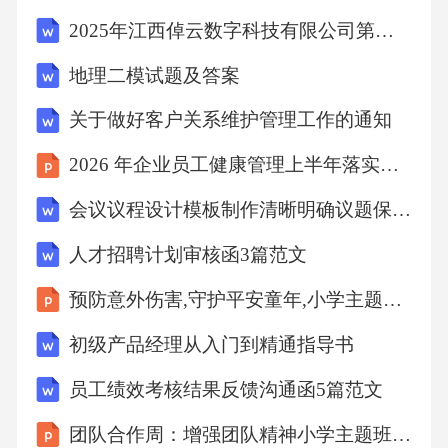
实时追踪培训参与情况统计人员类别在岗人数
2025年江西倬云数字科技有限公司第一批次招聘7人笔试历年难易错考点试卷带答案解析
参训人数参训率医师42041598.8%护士68067298.
地理二模试题及答案
8%医技人员18017798.3%行政后勤15014898.7%
关于做好客户关系维护管理工作的通知
合计1430141298.7%休假、病假、外出进修等18
人已安排补训计划，确保全员覆盖培训学时统
2026 年企业员工健康管理上半年落实总结
计人员类别集中授课科室培训线上学习总学时
会议议程设计模板制作清晰明确议题保障讨论高效成果手册
医师8学时6学时4学时18学时护士8学时8学时4
人才招聘计划审核函3篇范文
学时20学时医技人员8学时4学时4学时16学时行
预防意外伤害,守护平安童年,小学主题班会课件
政后勤8学时2学时2学时12学时全院平均培训学
时17.5学时，超过季度培训计划要求的15学时重
初级产品经理从入门到精通指导书
点科室（ICU、手术室、新生儿病房）培训学时
员工绩效考核结果反馈沟通函5篇范文
达22学时以上考核评估与成绩分析04考核方式
团队合作周：增强团队精神小学主题班会课件
与内容理论考核考核形式闭卷笔试，满分100