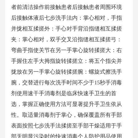
者前清洁操作前接触患者后接触患者周围环境
后接触体液后七步洗手法内：掌心相对，手指
并拢相互揉搓外：手心对手背沿指缝相互揉搓
夹：掌心相对，双手交叉沿指缝相互揉搓弓：
弯曲手指使关节在另一手掌心旋转揉搓大：右
手握住左手大拇指旋转揉搓立：将五个指尖并
拢放在另一手掌心旋转揉搓腕：螺旋式擦洗手
腕，交替进行每次洗手时间不少于15秒手消毒
剂使用速干手消毒剂是临床快速手卫生的首
选，掌握正确使用方法可显著提升手卫生依从
性。取适量消毒剂于掌心，确保覆盖所有手部
表面按照七步洗手法揉搓至手部干燥适用于手
部无明显污染时的快速消毒个人防护用品使用