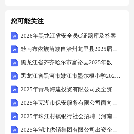
合典型案例深入剖析现场演练与桌面推演模拟
真实场景开展实战演练，提升应急响应与协同
您可能关注
处置能力线上学习与线下考核灵活安排线上课
2026年黑龙江省安全员C证题库及答案
程学习，配套线下实操考核确保培训效果培训
实施与参与情况03培训实施方式集中授课组织
黔南布依族苗族自治州龙里县2025届三下数学期中教学质量检测模拟试题（含答案解析）
全院性集中培训4次，每次2学时邀请省级院感
黑龙江省齐齐哈尔市富裕县2025年数学三年级第二学期期中统考模拟试题（含解析）
防控专家授课2次，院内专家授课2次培训地
黑龙江省黑河市嫩江市墨尔根小学2025届数学四年级第二学期期末预测试题（含答案解析）
点：医院学术报告厅科室小讲课常态各科室感
控联络员组织科内培训，每月至少1次结合科室
2025年青岛海建投资有限公司及全资子公司公开招聘（25人）笔试历年难易错考点试卷带答案解析
特点，针对性讲解院感防控要点培训记录纳入
2025年芜湖市保安服务有限公司面向退役士兵招聘押运员20人笔试历年难易错考点试卷带答案解析
科室质控档案线上学习利用医院继续教育平
2025年珠江村镇银行社会招聘（河南信阳）笔试历年典型考题及考点剖析附带答案详解
台，上传培训视频和课件医务人员可灵活安排
2025年湖北供销集团有限公司出资企业公开招聘28名工作人员笔试历年难易错考点试卷带答案解析
学习时间，完成在线考核学习进度和考核成绩