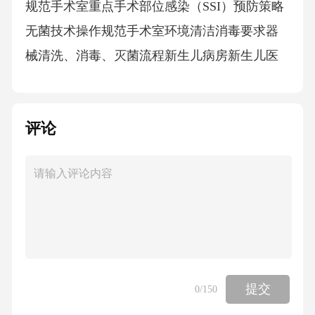
规范手术室重点手术部位感染（SSI）预防策略
无菌技术操作规范手术室环境清洁消毒要求器
械清洗、消毒、灭菌流程新生儿病房新生儿医
院感染特点与高危因素暖箱、辐射台的清洁消
毒母乳储存与喂养感染防控新发传染病防控4培
评论
训重点模块3培训形式组合全流程识别-隔离-处
置-演练多维度理论-演练-考核结合传染病识别
与报告新发传染病的早期识别要点、报告流
程、报告时限要求隔离技术规范不同传播途径
传染病的隔离措施、负压病房使用、患者转运
流程职业暴露应急处理针刺伤、黏膜暴露后的
应急处理流程、风险评估、预防用药理论授课
提交
0
/150
与案例分析系统讲授新发传染病防控知识，结