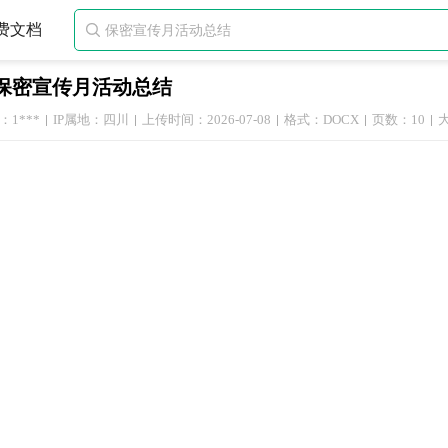
费文档

保密宣传月活动总结
1***
IP属地：四川
上传时间：2026-07-08
格式：DOCX
页数：10
大