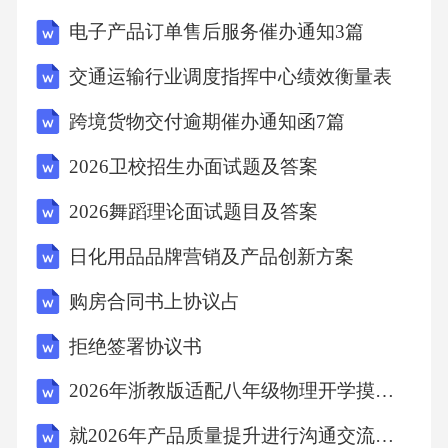
供友好界面和良好服务。其他软件必须在操作
电子产品订单售后服务催办通知3篇
系统的支持下才能运行语言机器语言能被计算
交通运输行业调度指挥中心绩效衡量表
机直接理解和执行的指令称为机器指令汇编语
跨境货物交付逾期催办通知函7篇
言低级语言，用助记符来表示的符号语言。随C
PU的指令集而异，兼容性和通用性较差高级语
2026卫校招生办面试题及答案
言接近人类自然语言和数学表达的计算机语言
2026舞蹈理论面试题目及答案
解释执行和编译执行1.4计算机软件软件著作权
日化用品品牌营销及产品创新方案
与开源协议按商业利益模式，分为免费软件（Fr
购房合同书上协议占
eeware）、共享软件（Shareware）和付费软件
（PaidApps）按源代码知识产权模式，分为非开
拒绝签署协议书
源软件（Non-OpenSourceSoftware）和开源软件
2026年浙教版适配八年级物理开学摸底卷声光热综合应用标准试卷第482套（含答案解析与可打印作答区）
（OpenSourceSoftware）Apache许可证（Apache
就2026年产品质量提升进行沟通交流的商谈函（3篇）
License）GNU通用公共许可证（GeneralPublicLi