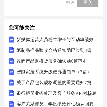
提交
0
/150
置为1，作为汉字机内码，也就是说，将十六进
制国标码加8080H即为内码1.3数字和编码字模
点阵存储（示例：16×16点阵占32字节）16×16
您可能关注
点阵，每个汉字要占用16×16/8=32B24×24点
阵，每个汉字要占用24×24/8=72B1.4计算机软件
新媒体运营人员粉丝增长与互动率绩效衡量表
系统软件：
纸制品样品验收合格通知函已收到3篇
数码产品退换货服务确认函6篇范本
操作系统（Windows、Linux、macOS）操作系
统（OperatingSystem，OS）是最贴近硬件的软
智能家居系统升级催办通知单（7篇）
件层，是直接运行在“裸机”上的最基本的系统软
关于产品包装规格调整的重要通知7篇
件，用于控制和管理系统资源，方便用户使用
银行柜员业务处理及客户服务KPI考核表
计算机的程序集合。其基本功能有两个：一是
管理和调度计算机系统的资源，二是为用户提
客户关系部员工年度绩效评估确认回复函4篇范文