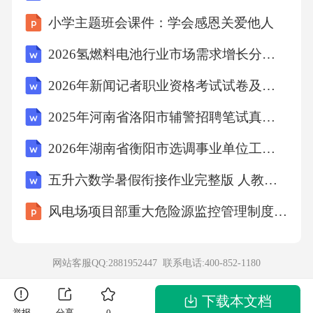
cense，GPL）木兰宽松许可证第2版（MulanPS
小学主题班会课件：学会感恩关爱他人
LV2）第2章操作系统与数据安全本章教学目标
2026氢燃料电池行业市场需求增长分析及产业链发展策略研究报告
2026年新闻记者职业资格考试试卷及答案（共十七套）
掌握操作系统的主要功能和命令操作。
2025年河南省洛阳市辅警招聘笔试真题（含答案）
知道操作系统的分类。
2026年湖南省衡阳市选调事业单位工作人员考试（公共基础知识及公文写作）综合能力测试题及答案
掌握信息安全的基本概念和防护措施。
五升六数学暑假衔接作业完整版 人教部编版（可直接打印）
风电场项目部重大危险源监控管理制度培训
知道加密解密和区块链的基本概念。Linux操作
系统核心组件内核设备驱动、进程管理、内存
网站客服QQ:2881952447 联系电话:
400-852-1180
管理、文件系统和网络协议栈等关键底层功能
和组件，用于管理系统硬件和提供最基本服务
下载本文档
举报
分享
0