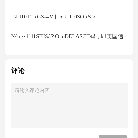
L\l|1101CRGS-=M］m}1110SORS.>
N^n～1111SIUS/？O_oDELASCII码，即美国信
息交换标准代码（AmericanStandardCodeforInfor
mationInterchange），由7位二进制数组成的编
码，用十六进制编码更能呈现其规律性字母A,
评论
B,C,D,…的十六进制编码分别为41H,42H,43H,44
H,…1.3数字和编码汉字编码（国标码、内码）
国标码为了预留扩展空间，以2020H为编码起
点，将区位码偏移映射到国标码空间为了区别
汉字字符与西文字符，将表示一个汉字的2字节
最高位均置为1，即将国标码每字节的最高位均