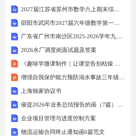
向有管辖权的人民法院提起诉讼。2.在争议解决
2027届江苏省苏州市数学六上期末综合测试试题含解析
期间，除涉及争议的部分外，双方应继续履行
邵阳市武冈市2027届六年级数学第一学期期末联考模拟试题含解析
本合同其他无争议的条款。八、其他条款1.
广东省广州市南沙区2025-2026学年九年级上学期1月期末数学试题（含答案）
2026水厂调度岗面试题及答案
《趣味学微课制作｜让课堂告别枯燥 爱上学习》
增强自我保护能力预防溺水事故三年级主题班会课件
上海独家协议书
催提2026年业务总结报告的函（7篇）范文
企业项目管理与进度控制方案
物流运输合同终止通知函6篇范文