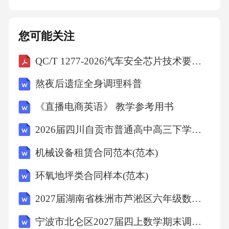
欠付的流转费用及违约金，同时乙方应按照合
同未履行部分流转费用总额的[X%]向甲方支付
您可能关注
赔偿金。3.乙方擅自改变土地用途的，甲方有权
QC/T 1277-2026汽车安全芯片技术要求及试验方法
解除本合同，乙方应立即将土地恢复原状，并
按照合同未履行部分流转费用总额[X%]向甲方
熬夜后遗症全身调理科普
支付违约金，同时赔偿甲方因此遭受的全部损
《直播电商英语》 教学参考用书
失。4.任何一方违反本合同约定的其他义务，给
2026届四川自贡市普通高中高三下学期考前学情诊断性考试历史试题（文字版含答案）
对方造成损失的，应承担赔偿责任。损失赔偿
范围包括直接损失和间接损失，但不得超过违
机械设备租赁合同范本(范本)
反合同一方订立合同时预见到或者应当预见到
环氧地坪类合同样本(范本)
的因违反合同可能造成的损失。七、争议解决1.
2027届湖南省株洲市芦淞区六年级数学第一学期期末检测试题含解析
本合同在履行过程中如发生争议，双方应首先
宁波市北仑区2027届四上数学期末调研模拟试题含解析
友好协商解决；协商不成时，任何一方均有权