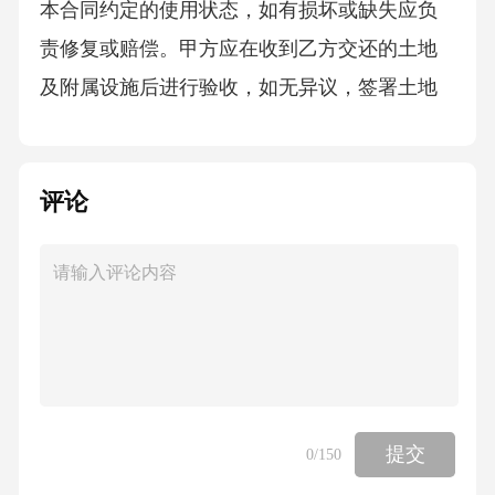
本合同约定的使用状态，如有损坏或缺失应负
责修复或赔偿。甲方应在收到乙方交还的土地
及附属设施后进行验收，如无异议，签署土地
收回确认书。六、违约责任1.如果甲方未按照本
合同约定履行义务，导致乙方无法正常使用土
评论
地或遭受损失的，甲方应承担相应的赔偿责
任。例如，若甲方未能保证土地权属清晰，致
使乙方面临权属纠纷，甲方应赔偿乙方因此遭
受的直接经济损失，并承担乙方为解决纠纷所
支付的合理费用。2.若乙方未按照本合同约定支
付土地流转费用，每逾期一日，应按照未支付
金额的[X%]向甲方支付违约金。逾期超过[X]日
提交
0
/150
的，甲方有权解除本合同，并要求乙方支付已