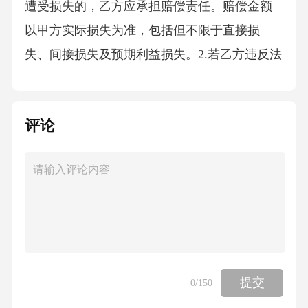
遭受损失的，乙方应承担赔偿责任。赔偿金额
以甲方实际损失为准，包括但不限于直接损
失、间接损失及预期利益损失。2.若乙方违反法
律法规或行业规范，在处理与工地倒闭相关事
宜过程中给甲方或第三方造成不良影响或损失
评论
的，乙方应承担全部法律责任及赔偿责任。
五、争议解决本合同在履行过程中如发生争
议，双方应首先友好协商解决；协商不成的，
任何一方均有权向有管辖权的人民法院提起诉
讼。在争议解决期间，除涉及争议的部分外，
双方应继续履行本合同其他无争议的条款。
六、其他条款1.本合同自双方签字（或盖章）之
提交
0
/150
日起生效。本合同一式两份，甲乙双方各执一