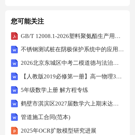
份，具有同等法律效力。2.本合同未尽事宜，双
方可另行协商
您可能关注
GB/T 12008.1-2026塑料聚氨酯生产用聚醚多元醇第1部分：命名系统
不锈钢测试桩在阴极保护系统中的应用与技术要点
2026北京东城区中考二模道德与法治试卷（文字版含答案）
【人教版2019必修第一册】高一物理3牛顿第三定律（教学设计）教案
5年级数学上册 解方程专练
鹤壁市淇滨区2027届数学六上期末达标测试试题含解析
管道施工合同(范本)
2025年OCR扩散模型研究进展