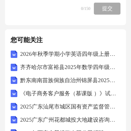
应急照明设施。（a）开敞楼梯（b）封闭楼梯
提交
0
/150
（c）防烟楼梯楼梯尺度——平面尺寸一、楼梯
的坡度角度坡比坡度二、楼梯宽度（B）完成墙
面至扶手中心线之间的水平距离或两个扶手中
您可能关注
心线之间的水平距离。多层建筑不应小于110
2026年秋季学期小学英语四年级上册（人教精通版三起）教学计划含教学进度表
0；高层建筑不应小于1200。楼梯的宽度必须满
齐齐哈尔市富裕县2025年数学四年级第二学期期末学业质量监测试题含解析
足上下人流及搬运物品的需要。一般楼梯段需
考虑同时至少通过两股人流，即上行与下行在
黔东南南苗族侗族自治州锦屏县2025届数学三年级第二学期期末考试模拟试题（含解析）
楼梯段中间相遇能通过。根据人体尺度每股人
《电子商务客户服务（慕课版 ）》试卷测试题及答案
流宽可考虑取550mm＋（0～150mm），0～150
2025广东汕尾市城区国有资产监督管理局区属国有企业拟聘用人员笔试历年备考题库附带答案详解
mm是人流在行进中人体的摆幅。三、楼梯平台
2025广东广州花都城投大地建设咨询有限公司第五次招聘项目用工人员4人笔试历年难易错考点试卷带答案解析
的宽度（D）楼梯平台是楼梯段的连接，也供行
人稍加休息之用。所以楼梯平台宽度大于或至