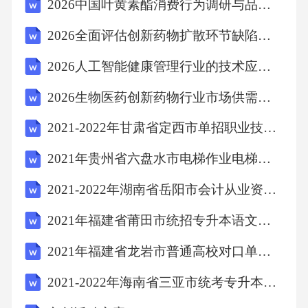
子系统
2026中国叶黄素酯消费行为调研与品牌忠诚度建设专题报告
2026全面评估创新药物扩散环节缺陷优化管理工艺组织考察
机械能
2026人工智能健康管理行业的技术应用研究及市场
车床内空间
2026生物医药创新药物行业市场供需分析及未来发展评估规划研究报告
2021-2022年甘肃省定西市单招职业技能预测试题(含答案)
子系统的过去
2021年贵州省六盘水市电梯作业电梯修理作业T测试题一（附答案）
子系统的未来
2021-2022年湖南省岳阳市会计从业资格财经法规重点汇总（含答案）
2021年福建省莆田市统招专升本语文自考模拟考试(含答案)
Step1:确定资源列表Step2:资源应用原则Step3:构
造概念方案
2021年福建省龙岩市普通高校对口单招英语自考预测试题(含答案)
2021-2022年海南省三亚市统考专升本管理学模拟考试(含答案)
资源分析方案二：利用主轴高速旋转的动力，