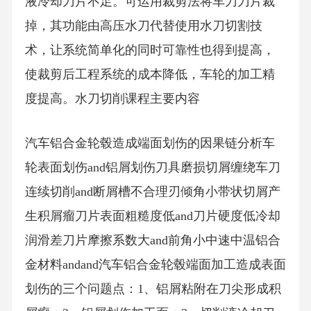
液冷却刀片不足。可运用裁剪法将车刀刀片裁
掉，其功能由高压水刀代替使用水刀切割技
术，让系统简单化的同时可靠性也得到提高，
使裁剪后工程系统的成本降低，车轮的加工精
度提高。水刀切削课程主要内容
汽车铝合金轮毂造成端面划伤的因果链分析车
轮表面划伤and铝屑划伤刀具磨损切屑缠绕车刀
连续切削and断屑槽不合理刃倾角小带状切屑产
生积屑瘤刀片表面粗糙度低and刀片硬度低冷却
润滑差刀片摩擦系数大and前角小中速中温铝合
金材料andand汽车铝合金轮毂端面加工造成表面
划伤的三个问题点：1、铝屑粘附在刀尖形成积