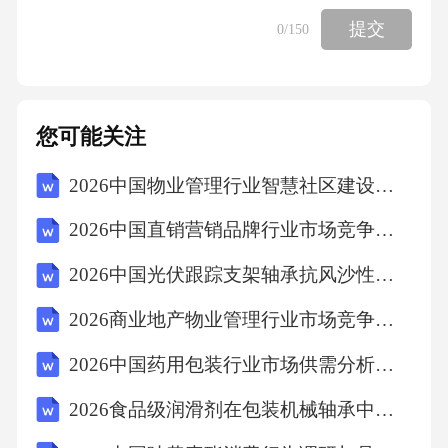
车轮轮辐加工面
提交
0
/150
转机械能
超系统冷却系统
您可能关注
2026中国物业管理行业智慧社区建设发展评估规划报告
超系统的过去
2026中国直销营销品牌行业市场竞争分析及营销模式与消费者信任建立探讨报告
热场
2026中国光伏跟踪支架轴承抗风沙性能测试与选型指南报告
2026商业地产物业管理行业市场竞争分析投资合理规划风险评估发展科学研究内容
超系统的未来铝屑刀片发热
2026中国药用包装行业市场供需分析及投资评估规划分析研究报告
转热量
2026食品级润滑剂在包装机械轴承中的技术替代路径