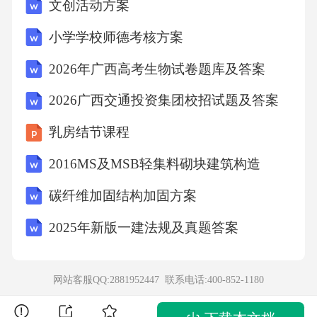
文创活动方案
将冷却液打散，从而降低温度课程主要内容
小学学校师德考核方案
技术矛盾问题点1：刀具切削铝合金轮毂时，切
2026年广西高考生物试卷题库及答案
屑粘结在刀片上产生积屑瘤有害功能为入手点
2026广西交通投资集团校招试题及答案
解决问题技术冲突描述：
乳房结节课程
10.预先作用原理20.有效作用的连续性18.机械振
2016MS及MSB轻集料砌块建筑构造
动原理28.机械系统代替课程主要内容方案三：
碳纤维加固结构加固方案
预先作用原理方案三：预先作用原理
2025年新版一建法规及真题答案
运用预先作用原理，精加工铝合金材料时，为
了获得较高的表面质量和较高的精度，可选用
网站客服QQ:2881952447 联系电话:
400-852-1180
配比为10%~20%的乳化液，通过选择具有润滑
和冷却效果较好的切削液，可减少刀具、工