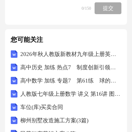
5.2.3对象关系信
提交
0
/150
息....................................................4
5.2.4对象业务信
您可能关注
息....................................................4
2026年秋人教版新教材九年级上册英语Unit 3单元测试A卷（含答案）
5.3表设计与定
高中历史 加练 热点7 制度创新引领 完善治理体系
义...........................................................4
高中数学 加练 专题7 第61练 球的切、接问题
5.3.1表结构内
人教版七年级上册数学 讲义 第16讲 图形的认识初步复习讲义+练习（学生版）
容......................................................4
车位(库)买卖合同
5.3.2命名规
柳州别墅改造施工方案(3篇)
范........................................................6