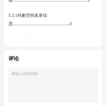
容...............................................................3
5.2.1对象空间名录信
息................................................3
5.2.1.1数学基
础...................................................3
评论
5.2,1.2空间数据格
式..............................................4
5.2.2对象基础属性信
息................................................4