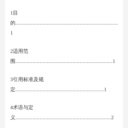
1目
的.........................................................................
1
2适用范
围....................................................................1
3引用标准及规
定..............................................................1
4术语与定
义...................................................................2