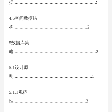
据.................................................................2
4.6空间数据结
构...........................................................2
5数据库策
略..................................................................2
5.1设计原
则...............................................................3
5.1.1规范
性..........................................................3