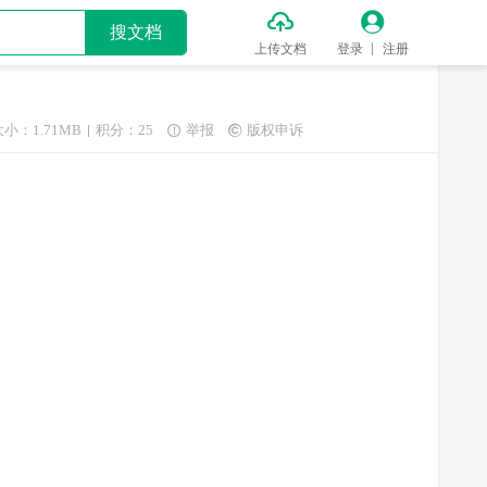


搜文档
上传文档
登录
注册
大小：1.71MB
积分：25
举报
版权申诉

