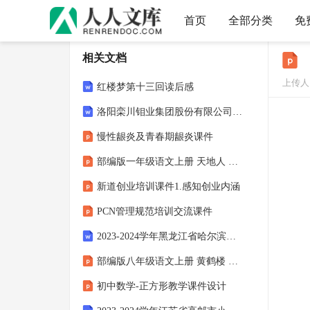
首页
全部分类
免
相关文档
上传人
红楼梦第十三回读后感
洛阳栾川钼业集团股份有限公司三道庄钼矿矿产资源开采与生态修复方案
慢性龈炎及青春期龈炎课件
部编版一年级语文上册 天地人 教育课件
新道创业培训课件1.感知创业内涵
PCN管理规范培训交流课件
2023-2024学年黑龙江省哈尔滨市小学语文三年级期末评估提分题附参考答案和详细解析
部编版八年级语文上册 黄鹤楼 唐诗五首
初中数学-正方形教学课件设计