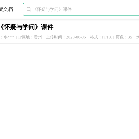
费文档

《怀疑与学问》课件
：冬***
IP属地：贵州
上传时间：2023-06-05
格式：PPTX
页数：35