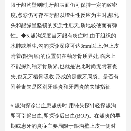
限于龈沟壁则时,牙龈表面仍可保持一定的致密
度,点彩仍可存在牙龈以增生性反应为主时,龈乳
头和龈缘呈坚韧的实质性肥天,质地较硬而有弹
性。◆5.龈沟深度当牙龈有炎症时,由于组织的
水肿或增生,勾的探诊深度可达3mm以上,但上皮
附着(龈沟底)的位置仍在釉牙骨质界处,临床上
不能探到釉牙骨质界,也就是说此时尚无附着丧
失,也无牙槽骨吸收,形成的是假牙周袋。是否有
附着丧失是区别牙龈炎和牙周炎的关键指征
6.龈沟探诊出血患龈炎时,用钝头探针轻探龈沟
即可引起出血,即探诊后出血(BOP)。在龈炎的早
期或患牙的炎症主要局限于龈沟壁上皮一侧时