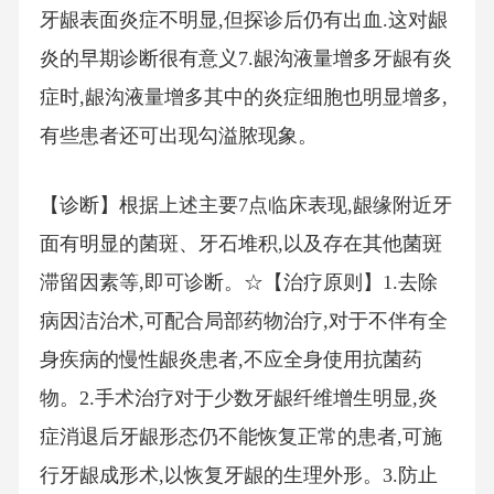
牙龈表面炎症不明显,但探诊后仍有出血.这对龈
炎的早期诊断很有意义7.龈沟液量增多牙龈有炎
症时,龈沟液量增多其中的炎症细胞也明显增多,
有些患者还可出现勾溢脓现象。
【诊断】根据上述主要7点临床表现,龈缘附近牙
面有明显的菌斑、牙石堆积,以及存在其他菌斑
滞留因素等,即可诊断。☆【治疗原则】1.去除
病因洁治术,可配合局部药物治疗,对于不伴有全
身疾病的慢性龈炎患者,不应全身使用抗菌药
物。2.手术治疗对于少数牙龈纤维增生明显,炎
症消退后牙龈形态仍不能恢复正常的患者,可施
行牙龈成形术,以恢复牙龈的生理外形。3.防止