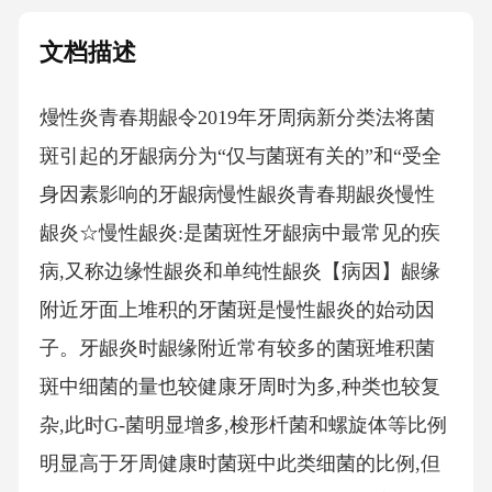
文档描述
熳性炎青春期龈令2019年牙周病新分类法将菌
斑引起的牙龈病分为“仅与菌斑有关的”和“受全
身因素影响的牙龈病慢性龈炎青春期龈炎慢性
龈炎☆慢性龈炎:是菌斑性牙龈病中最常见的疾
病,又称边缘性龈炎和单纯性龈炎【病因】龈缘
附近牙面上堆积的牙菌斑是慢性龈炎的始动因
子。牙龈炎时龈缘附近常有较多的菌斑堆积菌
斑中细菌的量也较健康牙周时为多,种类也较复
杂,此时G-菌明显增多,梭形杄菌和螺旋体等比例
明显高于牙周健康时菌斑中此类细菌的比例,但