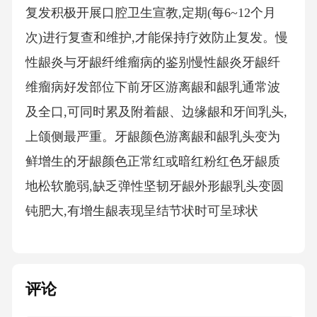
复发积极开展口腔卫生宣教,定期(每6~12个月
次)进行复查和维护,才能保持疗效防止复发。慢
性龈炎与牙龈纤维瘤病的鉴别慢性龈炎牙龈纤
维瘤病好发部位下前牙区游离龈和龈乳通常波
及全口,可同时累及附着龈、边缘龈和牙间乳头,
上颌侧最严重。牙龈颜色游离龈和龈乳头变为
鲜增生的牙龈颜色正常红或暗红粉红色牙龈质
地松软脆弱,缺乏弹性坚韧牙龈外形龈乳头变圆
钝肥大,有增生龈表现呈结节状时可呈球状
评论