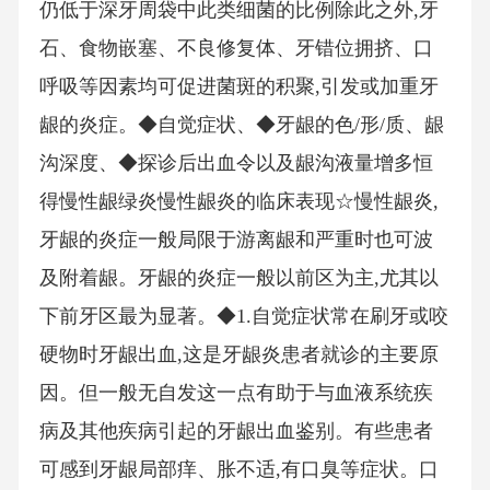
仍低于深牙周袋中此类细菌的比例除此之外,牙
石、食物嵌塞、不良修复体、牙错位拥挤、口
呼吸等因素均可促进菌斑的积聚,引发或加重牙
龈的炎症。◆自觉症状、◆牙龈的色/形/质、龈
沟深度、◆探诊后出血令以及龈沟液量增多恒
得慢性龈绿炎慢性龈炎的临床表现☆慢性龈炎,
牙龈的炎症一般局限于游离龈和严重时也可波
及附着龈。牙龈的炎症一般以前区为主,尤其以
下前牙区最为显著。◆1.自觉症状常在刷牙或咬
硬物时牙龈出血,这是牙龈炎患者就诊的主要原
因。但一般无自发这一点有助于与血液系统疾
病及其他疾病引起的牙龈出血鉴别。有些患者
可感到牙龈局部痒、胀不适,有口臭等症状。口