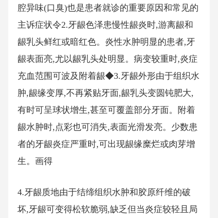
腔异味(口臭)也是患者就诊的重要原因和常见的
主诉症状令2.牙龈色泽患慢性龈炎时,游离龈和
龈乳头鲜红或暗红色。炎性水肿明显的患者,牙
龈表面亮,尤以龈乳头处明显。病变较重时,炎症
充血范围可波及附着龈◆3.牙龈外形由于组织水
肿,龈缘变厚,不再紧贴牙面,龈乳头变圆钝肥大,
有时可呈球状增生,甚至可覆盖部分牙面。附着
龈水肿时,点彩也可消失,表面光滑发亮。少数患
者的牙龈炎症严重时,可出现龈缘糜烂或肉芽增
生。画得
4.牙龈质地由于结缔组织水肿和胶原纤维的破
坏,牙龈可变得松软脆弱,缺乏但当炎症较轻且局