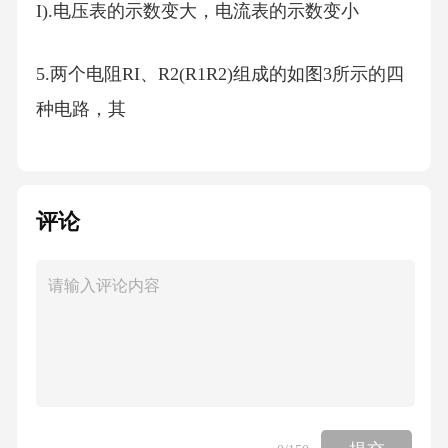
I).电压表的示数变大，电流表的示数变小
5.两个电阻RI、R2(R1R2)组成的如图3所示的四
种电路，其
中电路总阻值最小的是
评论
6.抽油烟机装有照明灯和排气扇。使用中，有时
需要它们单独
工作，有时需要它们同时工作。如图5所示的四
个电路中，你认
为符合上述要求的是