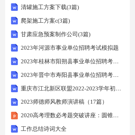
清罐施工方案下载(3篇)
作时，电阻
爬架施工方案c(3篇)
为零
甘肃应急预案制作公司(3篇)
8.在工业上，液压机利用了液体很难被压缩的原
2023年河源市事业单位招聘考试模拟题
理（当然还包
2023年桂林市阳朔县事业单位招聘考试模拟题
2023年晋中市寿阳县事业单位招聘考试模拟题
括其它原理），“液体很难被压缩”反映了液体
重庆市江北新区联盟2022-2023学年初三4月诊断考试语文试题试卷含解析
A.分子间存在着斥力B.分子间存在着引力
2023师德师风教师演讲稿（17篇）
C.分子在不停地做无规章运动D.分子间存在着
2020高考理数必考题突破讲座：圆锥曲线的综合问题课件
间隙
工作总结诗词大全