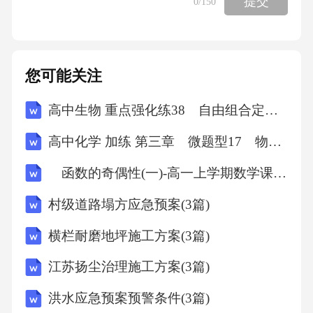
提交
0
/150
7.有一串小彩灯，每盏小彩灯的规格为4V0.2
A"。下列表述
您可能关注
中不正确的是
高中生物 重点强化练38 自由组合定律“特殊比例”的相关题型(一)
高中化学 加练 第三章 微题型17 物质的检验与鉴别
A.若要使小彩灯在家庭电路中正常工作，应把5
函数的奇偶性(一)-高一上学期数学课时作业人教版A版（含解析）
5盏小彩灯串联
村级道路塌方应急预案(3篇)
起来使用
横栏耐磨地坪施工方案(3篇)
B.每盏小彩灯正常工作时的电阻是20。
江苏扬尘治理施工方案(3篇)
洪水应急预案预警条件(3篇)
C.每盏小彩灯的额定功率是0.8WD.小彩灯不工