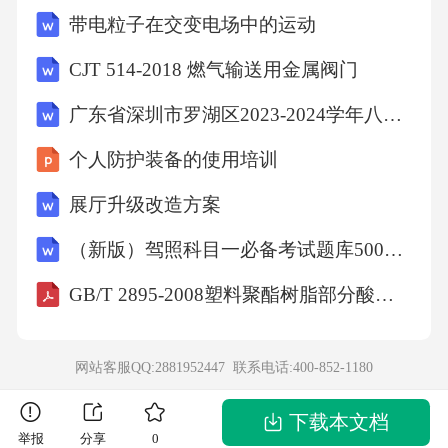
带电粒子在交变电场中的运动
二、填空题（每空1分，共25分）
CJT 514-2018 燃气输送用金属阀门
9.如图是人造地球卫星的轨道示意囹，人造地球
广东省深圳市罗湖区2023-2024学年八年级下学期期末考试英语试题
卫星在大气层
个人防护装备的使用培训
外环绕地球运行的过程中，它在近地点的动能
展厅升级改造方案
（选填:
（新版）驾照科目一必备考试题库500题（含答案）
大于、小于、等于）它在远地点的动能；它从
GB/T 2895-2008塑料聚酯树脂部分酸值和总酸值的测定
近地点向远地点运
网站客服QQ:2881952447 联系电话:
400-852-1180
行的过程中，机械能的变化状况是（选填：变
下载本文档
大、变
举报
分享
0