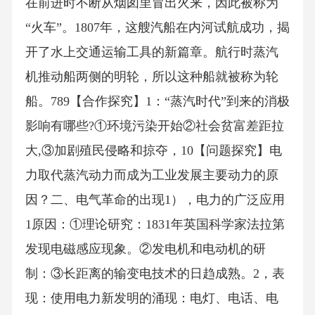
在前进时不断从烟囱里冒出火来，因此被称为
“火车”。1807年，这艘汽船在内河试航成功，揭
开了水上交通运输工具的新篇章。航行时蒸汽
机推动船两侧的明轮，所以这种船就被称为轮
船。789【合作探究】1：“蒸汽时代”到来的消极
影响有哪些?①环境污染开始②社会贫富差距拉
大,③加剧殖民侵略和掠夺，10【问题探究】电
力取代蒸汽动力而成为工业发展主要动力的原
因？二、电气革命的出现1），电力的广泛应用
1原因：①理论研究：1831年英国科学家法拉第
发现电磁感应现象。②发电机和电动机的研
制：③长距离的输变电技术的日趋成熟。2，表
现：使用电力新发明的涌现：电灯、电话、电