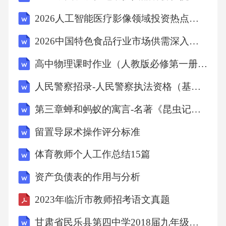
2026人工智能医疗影像领域投资热点分析与发展策略研究
C.19世纪三四十年代B.18世纪八十年代
2026中国特色食品行业市场供需深入分析及投资战略规划评估报告书
D.19世纪八十年代C273.关于蒸汽机使用的历史
高中物理课时作业（人教版必修第一册）课时分层作业(二十七)
意义，表述不符合历史事实的是AA.结束了人类
人民警察招录-人民警察执法资格（基本级）-（六）办理刑事案件程序-办理刑事案件程序
对畜力、风力和水力的由来已久的依赖B.开始
第三章蝉和蚂蚁的寓言-名著《昆虫记》阅读导引内容概括思维导图原文批注知识梳理阅读训练
了社会化生产活动C.推动英、法、美等国家成
留置导尿术操作评分标准
为工业国家
体育教师个人工作总结15篇
D.推动工业化进程和许多工业城市的形成4.下图
资产负债表的作用与分析
展现的城市景象最先应出现在A.中世纪
2023年临沂市教师招考语文真题
B.电气时代
甘肃省民乐县第四中学2018届九年级上学期第二次阶段考试英语试题