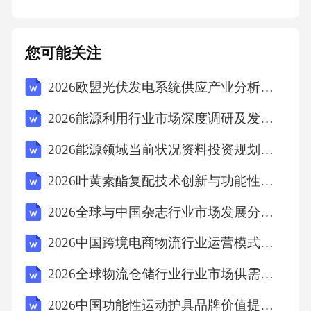
业革命对中国的影响建国初：中国一度再次与
世界科技潮流失之交臂，影响了我国的现代化
您可能关注
建设和综合国力的全面提高；改革开放后：重
2026欧盟光伏发电系统供应产业分析及市场投资布局规划评估
新追赶世界科技革命的潮流，极大地推动了我
国的现代化建设。251.蒸汽机发明过程的先后顺
2026能源利用行业市场深度调研及发展前景研究报告
序排列正确的是A.钮可门蒸汽机──瓦特的单动
2026能源领域当前状况资料投资规划管理报告
式蒸汽机──瓦特的联动式蒸汽机B.瓦特的单动
2026叶黄素酯复配技术创新与功能性产品开发方向研判
式蒸汽机──钮可门蒸汽机──瓦特的联动式蒸汽
2026全球与中国杂志行业市场发展分析及发展前景预测研究报告
机C.钮可门蒸汽机──富尔顿联动式蒸汽机──瓦
特的单动式蒸汽机D.瓦特的联动式蒸汽机──钮
2026中国跨境电商物流行业运营模式与增长潜力分析报告
可门蒸汽机──瓦特的单动式蒸汽机A262.总体
2026全球物流仓储行业行业市场供需发展现状分析及投资方向规划报告
而言，人类进入蒸汽时代最早应该在A.18世纪
2026中国功能性运动护具品牌价值提升与国际化战略研究
六十年代