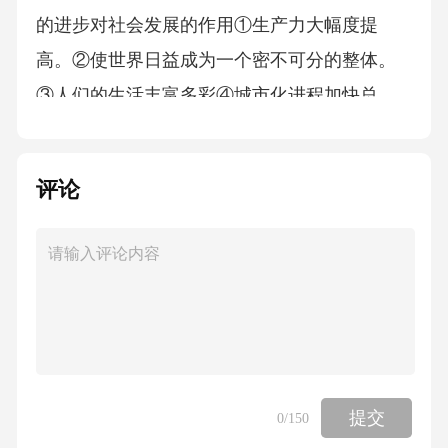
的进步对社会发展的作用①生产力大幅度提
高。②使世界日益成为一个密不可分的整体。
③人们的生活丰富多彩④城市化进程加快总
之，科学技术是生产力，科技是推动人类社会
发展的终极动力。23三次工业革命对中国的影
评论
响第一次影响政治：使中国开始沦为半殖民地
半封建社会中国封建自然经济开始解体，近代
工业产生先进的中国人开始向西方学习。经
济：经济：思想：第二次影响政治：
掀起瓜分中国狂潮中国民族资本主义初步发
展；思想：中国人民救亡图存运动高涨（维新
提交
0
/150
运动、义和团运动和辛亥革命）。24第三次工