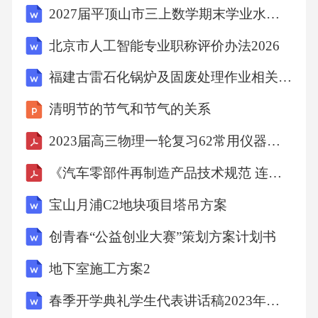
减少时间浪费总结克服拖延症需要坚定意志，
2027届平顶山市三上数学期末学业水平测试试题含解析
合理规划，以及良好的执行力。只有克服拖延
北京市人工智能专业职称评价办法2026
习惯，才能更好地提升个人效率和心态。05第
五章划分任务块
福建古雷石化锅炉及固废处理作业相关知识试卷
清明节的节气和节气的关系
什么是任务块？任务块是将工作分解成小块，
2023届高三物理一轮复习62常用仪器的读数 测量电路与控制电路的选择 实验器材的选取与实物图的连接（原卷版）
每块专注于完成一个任务或一类任务。这种方
法可以帮助提高工作效率，避免任务交叉和干
《汽车零部件再制造产品技术规范 连杆》编制说明
扰，增强专注力和工作成果质量。
宝山月浦C2地块项目塔吊方案
创青春“公益创业大赛”策划方案计划书
划分任务块的方法根据不同任务的特点和难易
程度进行分块处理。根据任务类型和复杂度划
地下室施工方案2
分专注于当前的任务块，避免分心和效率低
春季开学典礼学生代表讲话稿2023年（24篇）
下。集中精力完成一个任务块合理安排休息时