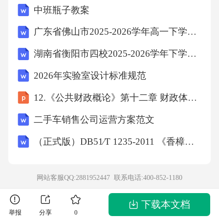
中班瓶子教案
间，调整任务块的顺序可以更好地完成工作。
广东省佛山市2025-2026学年高一下学期期末考试数学试卷
设立休息时间和调整任务块顺序
湖南省衡阳市四校2025-2026学年下学期期末检测 七年级地理试卷（含答案）
划分任务块的优势
2026年实验室设计标准规范
提高工作效率0103
12.《公共财政概论》第十二章 财政体制 改
二手车销售公司运营方案范文
增强专注力和工作成果质量02
（正式版）DB51∕T 1235-2011 《香樟用材林栽培技术规程》
避免任务交叉和干扰设定时间段和任务块顺序
合理分配任务块所需的时间确定任务块的执行
网站客服QQ:2881952447 联系电话:
400-852-1180
顺序定期检查和调整任务块的完成情况检查任
下载本文档
务块完成情况根据实际情况调整任务块的顺序
举报
分享
0