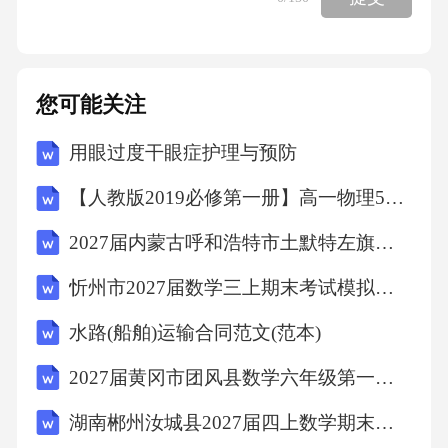
制
克服恐惧和不安认识恐惧源头寻找解决之道承
您可能关注
诺于他人并设立监督告知他人你的计划接受他
用眼过度干眼症护理与预防
们的监督
【人教版2019必修第一册】高一物理5牛顿运动定律的应用（教学设计）教案
克服拖延的技巧拒绝完美主义接受不完美专注
2027届内蒙古呼和浩特市土默特左旗数学六年级第一学期期末调研试题含解析
于完成任务克服拖延的益处
忻州市2027届数学三上期末考试模拟试题含解析
提高工作效率0103
水路(船舶)运输合同范文(范本)
2027届黄冈市团风县数学六年级第一学期期末检测模拟试题含解析
增强自我管理能力02
湖南郴州汝城县2027届四上数学期末考试模拟试题含解析