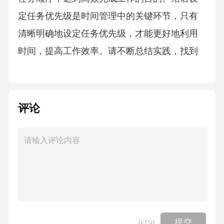
定任务优先级是时间管理中的关键环节，只有
清晰明确地设定任务优先级，才能更好地利用
时间，提高工作效率。请不断总结实践，找到
适合自己的优先级方法，让时间成为你的助
力。04第四章克服拖延症
评论
什么是拖延症？拖延症是指推迟或延迟做事，
导致任务无法按时完成。这种习惯会严重影响
工作效率和心理健康。
克服拖延的方法确保任务清晰可行制定明确的
计划和目标将任务分解成小步骤分解任务，设
定时间表设立奖励激励自己制定奖励和惩罚机
提交
0
/150