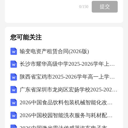
提交
0
/150
2
(III)若，(x)>ln(x+l)在xe(0,马恒成立，求z的最小
您可能关注
值.
输变电资产租赁合同(2026版)
2
长沙市耀华高级中学2025-2026学年上学期高一期末考试英语试题（含答案）
8.(202203房山一模19)已知函数/(x)=(Inx-a)e'.
陕西省宝鸡市2025-2026学年高一上学期同步月考测试一（10月期中）生物试卷(含答案)
广东省深圳市龙岗区宏扬学校2025-2026学年七年级历史（下册）学科素养形成期末试题（含答案）
(I)当。=0时，求曲线y=/(x)在x=l处的切线方程;
2026中国食品饮料包装机械智能化改造需求与投资回报测算
(II)若/(x)在区间(0,e］存在极小值，求a的取值范
2026中国校园智能洗衣服务与耗材配送体系报告
围.