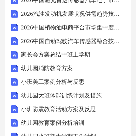
2026中国激光雷达传感器汽车电子市场渗透率与发展趋势报告
9.(202203平谷一模19)
2026汽油发动机发展状况供需趋势技术变革研究报告
2026中国植物油电商平台市场集中度供需分析与发展投资评估规划研究报告
设函数/(x)=aln(x+1)+x2(aeR).
2026中国自动驾驶汽车传感器融合技术发展路线图研究报告
(I)当。=7时，
家长会方案总结中班上学期
幼儿园消防教育方案
①求曲线y=/(x)在点(0J(0))处的切线方程；
小班美工案例分析与反思
②求函数/(x)的最小值.
幼儿园大班体能训练计划及措施
小班防震教育活动方案及反思
(II)设函数g(x)=or-1,证明：当a<2时，函数”(x)=f
(x)-g(x)至多有一个零点.
幼儿园教育案例分析培训