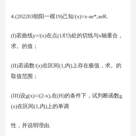
4.(202203朝阳一模19)己知/(x)=x-ae*,aeR.
(I)若曲线y=/(x)在点(1J⑴)处的切线与x轴重合，
求。的值；
(II)若函数/(x)在区间(1,内)上存在极值，求。的
取值范围；
(III)设g(x)=/(2-x),在(H)的条件下，试判断函数g
(x)在区间(1,内)上的单调
性，并说明理由.