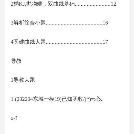
2梯KJ,抛物端，双曲线基础........................12
3解析徐合小题......................................16
4圆碓曲线大题......................................17
导教
1导教大题
1.(202204东城一模19)已知函数/(*)=:心.
x-I