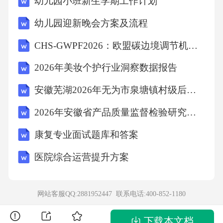
幼儿园小班新生学期工作计划
斛析几何
幼儿园迎新晚会方案及流程
1直线与回
CHS-GWPF2026：欧盟碳边境调节机制CBAM研究报告市场化路径还是市场失灵-中文译版-
2026年美妆个护行业洞察数据报告
一、选择题
安徽芜湖2026年无为市泉塘镇村级后备干部招聘考试试卷-含答案解析
1.（202204丰台一模04）已知圆C:x2-2x+y2=o,
2026年安徽省产品质量监督检验研究院见习人员招募备考题库及答案详解（历年真题）
则圆心C到直线x=3的距离等于
康复专业面试题库和答案
A.4B.3C.2D.1
医院综合运营提升方案
2.（202204西城一模07）已知点A为圆C:（x-〃/
网站客服QQ:2881952447 联系电话:
400-852-1180
猿+（y-机一1尸=2上一点，点
下载本文档