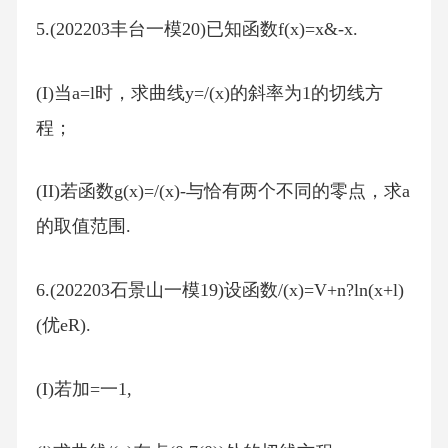
5.(202203丰台一模20)已知函数f(x)=x&-x.
(I)当a=l时，求曲线y=/(x)的斜率为1的切线方
程；
(II)若函数g(x)=/(x)-与恰有两个不同的零点，求a
的取值范围.
6.(202203石景山一模19)设函数/(x)=V+n?ln(x+l)
(优eR).
(I)若加=一1,