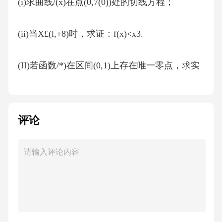
(i)求曲线/(x)在点(0,7(0))处的切线方程；
(ii)当X£(l,+8)时，求证：f(x)<x3.
(II)若函数/*)在区间(0,1)上存在唯一零点，求实
数机的取值范围.
7.(202203门头沟一模19)已知f(x)=%sinx+2x.
评论
(I)当k=2时，判断函数/(x)零点的个数；
JT
(II)求证：-sinx+2x>ln(x4-1)(xe(0,—))：