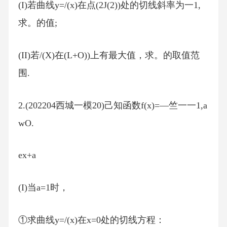
(I)若曲线y=/(x)在点(2J(2))处的切线斜率为一1,
求。的值;
(II)若/(X)在(L+O))上有最大值，求。的取值范
围.
2.(202204西城一模20)己知函数f(x)=—竺一一1,a
wO.
ex+a
(I)当a=1时，
①求曲线y=/(x)在x=0处的切线方程：