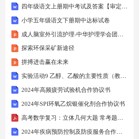
四年级语文上册期中考试及答案【审定版】
地基允许承载力要求应根据计算确定，一般要
求不小于1HYPERLINKHYPERLINK5施工5.1.1
小学五年级语文下册期中达标试卷
钢波纹管涵施工主要包括：施工准备、测量放
成人脑室外引流护理-中华护理学会团体标准（2026版）深度解读
样、基坑开挖、地基处理、管节拼装、台背回
探索环保采矿新途径
填5.1.2涵洞开工前应对照设计文件进行现场核
查，无误后方可进行施工。75.2.1施工准备熟悉
拼搏进击赢在未来
相关规范、图纸，掌握钢波纹管涵的设计与施
实验活动9 乙醇、乙酸的主要性质（教学设计）2023-2024学年高一化学同步教学教学设计+习题（人教版2019必修第二册）
工要点，制定科学合理的施工组织。施工前向
2024年高频疲劳试验机合作协议书
施工班组及技术人员进行书面的技术、安全、
2024年SPI环氧乙烷银催化剂合作协议书
环保交底。备齐施工机具，并对其进行质量检
查；钢波纹管涵板件在出厂前可进行必要的预
高考数学复习：立体几何大题 常考题型归类（原卷版）
拼装。5.2.2测量放样按设计文件要求，进行涵
2024年疾病预防控制及防疫服务合作协议书
洞中心线及纵、横轴线的施工放样，保证放样