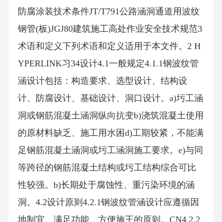
防腐涂装技术条件JT/T791公路涵洞通道用波纹
钢管(板)JGJ80建筑施工高处作业安全技术规范3
术语和定义下列术语和定义适用于本文件。2 H
YPERLINK习34设计4.1一般规定4.1.1钢波纹管
涵设计包括：构造要求、选型设计、结构设
计、防腐设计、基础设计、洞口设计。a)圬工涵
洞或钢筋混凝土涵洞纵向抗变b)浇筑混凝土使用
的原材料缺乏、施工用水困d)工期较紧，不能满
足钢筋混凝土涵洞或圬工涵洞施工要求。e)与同
等跨径的钢筋混凝土结构或圬工结构综合可比
性较强。b)长期处于腐蚀性、重污染环境的涵
洞。4.2设计原则4.2.1钢波纹管涵设计应遵循因
地制宜、满足功能、方便施王的原则。CN4.2.2