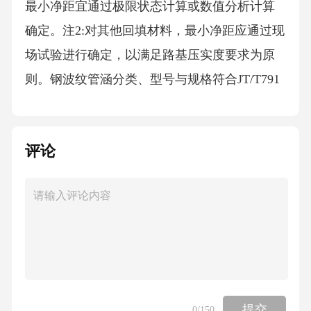
最小净距宜通过极限状态计算或数值分析计算
确定。注2:对其他回填材料，最小净距应通过现
场试验进行确定，以满足路基压实度要求为原
则。钢波纹管涵分类、型号与规格符合JT/T791
相关规定。钢波纹管涵主体结构材料、连接件
材料、焊接材料及密封材料应符合JT/T791与JT/
评论
T710钢波纹管涵可参考附录C进行选型。4.3.3结
构设计应按表3所规定的极限状态对钢波纹管涵
结构进行设计。表3钢波纹管涵极限状态结构受
压破坏运营阶段出现塑性铰(深波纹结构)钢波纹
管涵应考虑恒载、活载、施工荷载、特殊车辆
荷载、地震等作用类型进行结构验算。6采用热
熔塑防腐时，热熔塑质量应符合表4的规定，且
提交
0
/150