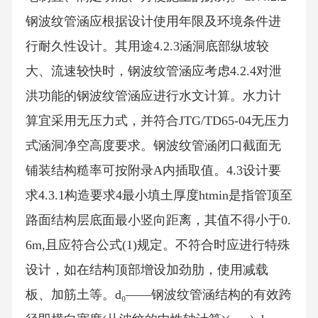
钢波纹管涵应根据设计使用年限及环境条件进
行耐久性设计。其用途4.2.3涵洞底部纵坡较
大、流速较快时，钢波纹管涵应考虑4.2.4对泄
洪功能的钢波纹管涵应进行水文计算。水力计
算宜采用无压力式，并符合JTG/TD65-04无压力
式涵洞净空高度要求。钢波纹管涵闭口截面无
铺装结构糙率可按附录A内插取值。4.3设计要
求4.3.1构造要求4最小填土厚度htmin是指管顶至
路面结构层底面最小竖向距离，其值不得小于0.
6m,且应符合公式(1)规定。不符合时应进行特殊
设计，如在结构顶部增设加劲肋，使用减载
板、加筋土等。d₀——钢波纹管涵结构的有效跨