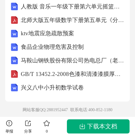
人教版 音乐一年级下册第六单元摇篮曲教学设计
的准确性。5.2.3基坑开挖沟渠开挖应按设计要
求进行，当基底为淤泥、淤泥质土等不良地质
北师大版五年级数学下册第五单元《分数除法》单元测试卷（含答案）
时，应予换填处理。基坑应避免超挖。土质基
ktv地震应急疏散预案
坑不得长期暴露、扰动或浸泡，并应及时检查
食品企业物理危害及控制
基坑尺寸、高程、基底承载力。5.2.4地基处理
马鞍山钢铁股份有限公司热电总厂（老区）煤粉锅炉掺烧工业污泥改造项目环境影响报告书
波纹钢管不能直接置于岩石或混凝土基床上，
应在管节与地基之间铺设厚度不小于30cm的砂
GB/T 13452.2-2008色漆和清漆漆膜厚度的测定
砾垫层。在软土地基上修筑钢波纹管涵，涵洞
兴义八中小升初数学试卷
地基处理方法同相邻路段的路基处理方法，处
理后顶层铺设不小于30cm厚的砂砾垫层。5.2.5
网站客服QQ:2881952447 联系电话:
400-852-1180
管节拼装螺旋波纹钢管及环形波纹钢管加工及
拼装应符合JT/T791加工要求。波纹钢板件拼装
下载本文档
举报
分享
0