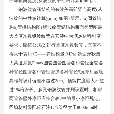
径即横向宽度(从波纹的中性轴计算)(mm),d,
——钢波纹管涵结构的有效矢高即竖向高度(从
波纹的中性轴计算)(mm),如图1所示。a)圆管结
构b)管拱结构图1钢波纹管涵结构断面类型图最
大柔度系数钢波纹管在安装中为满足材料刚度
要求，应按公式(2)进行柔度系数验算，其值不
得大于表1中E——弹性模量(MPa);断面形状最
大柔度系数F,max圆管圆管圆管各种管径圆管各
种管径圆管各种管径管拱各种管径5沉降后涵底
高程与设计偏差不超过2cm。预留拱度最大不超
过1%倍管长。多孔钢波纹管并列设置时，相邻
两管管壁外净距应符合表2中的最小净距规定。
回填材料级配碎石注1:当管径大于8000mm时，