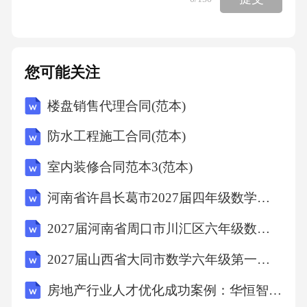
防腐工艺应符合GB50046的相关规定。1000转，
500g载荷，质量损失≤0.05gGB/T1771(中性盐雾
500h)GB/T1865(氙灯老化1000h)无裂纹，无破
您可能关注
损.1当采用涂装时，涂装材料的品种、规格、性
楼盘销售代理合同(范本)
能应符合JT/T722的规定。涂装的总厚度应大于
1.3mm,表面应均匀光滑、连续，无肉眼可分辨
防水工程施工合同(范本)
的小孔、空间、孔隙、裂缝、脱皮及其他缺
室内装修合同范本3(范本)
陷。.2当采用喷涂沥青时，内外壁分两遍均匀喷
河南省许昌长葛市2027届四年级数学第一学期期末监测模拟试题含解析
涂沥青漆或乳化沥青。沥青涂层的厚度应不小
于结构基础必须有足够强度、稳定性和均匀
2027届河南省周口市川汇区六年级数学第一学期期末达标检测试题含解析
性。基础宜采用30～80cm厚的砂砾或灰土等，
2027届山西省大同市数学六年级第一学期期末质量跟踪监视模拟试题含解析
且应采用级配良好的粗砂在基础表面设置一层
房地产行业人才优化成功案例：华恒智信破解薪酬竞争力不足
厚20cm的垫层，粗砂最大粒径不宜超过12mm。