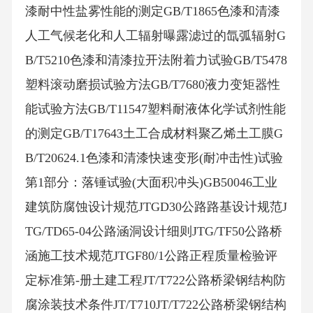
漆耐中性盐雾性能的测定GB/T1865色漆和清漆
人工气候老化和人工辐射曝露滤过的氙弧辐射G
B/T5210色漆和清漆拉开法附着力试验GB/T5478
塑料滚动磨损试验方法GB/T7680液力变矩器性
能试验方法GB/T11547塑料耐液体化学试剂性能
的测定GB/T17643土工合成材料聚乙烯土工膜G
B/T20624.1色漆和清漆快速变形(耐冲击性)试验
第1部分：落锤试验(大面积冲头)GB50046工业
建筑防腐蚀设计规范JTGD30公路路基设计规范J
TG/TD65-04公路涵洞设计细则JTG/TF50公路桥
涵施工技术规范JTGF80/1公路正程质量检验评
定标准第-册土建工程JT/T722公路桥梁钢结构防
腐涂装技术条件JT/T710JT/T722公路桥梁钢结构