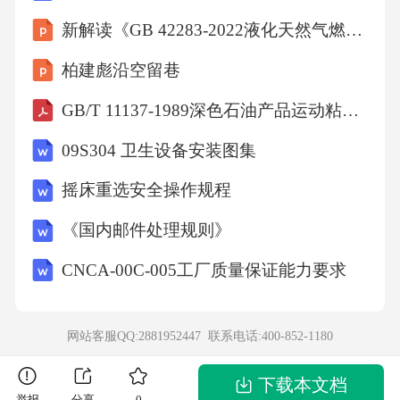
新解读《GB 42283-2022液化天然气燃料水上加注作业安全规程》
答需运504次27. 分析：把总人数与工作时间的
积看作工作量，列式计算
柏建彪沿空留巷
GB/T 11137-1989深色石油产品运动粘度测定法(逆流法)和动力粘度计算法
解（120×50-120×30）÷（120-20）＝24（天），
24-20＝4（天）
09S304 卫生设备安装图集
摇床重选安全操作规程
答剩下的人需比原计划多干4天才能完成任务.2
《国内邮件处理规则》
8. 分析：第一次比第二次少捐4500-4000＝500
（元），再列式计算
CNCA-00C-005工厂质量保证能力要求
解
网站客服QQ:2881952447 联系电话:
400-852-1180
答第一次比第二次少捐11.1%29. 分析：求出每
下载本文档
举报
分享
0