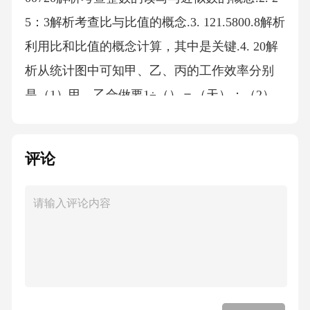
5：3解析考查比与比值的概念.3. 121.5800.8解析
利用比和比值的概念计算，其中是关键.4. 20解
析从统计图中可知甲、乙、丙的工作效率分别
是（1）甲、乙合做要1÷（）＝（天）；（2）
先由甲做3天，剩下的工作量是，故丙还需
（天）才能完成.5. 3401.5解析1平方米＝100平
评论
方分米，1000千克＝1吨.6. 16或184解析分两种
情况求解.7. 75解析47.1÷（4×π×5）×100%＝7
5%.8. 95%解析出勤率＝×100%＝95%.9. 1608解
析本息和为1500+1500×2.4%×3＝1608（元）.10.
15解析36÷（5+4+3）＝3，故最长边是3×5＝15
（厘米）.二、判断题11. ×解析成活率＝×100%≠