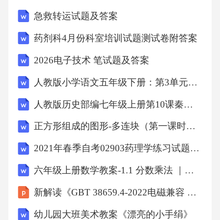
＝（1000+999-998-997）+（996+995-994-993）
急救转运试题及答案
+…+（104+103-102-101）＝4×225＝900.23. 解
药剂科4月份科室培训试题测试卷附答案
（1），得＝4 （2），得＝5五、图形计算25. 分
析：通过平移知阴影部分的面积等于一个梯形
2026电子技术 笔试题及答案
的面积.
人教版小学语文五年级下册：第3单元检测试卷A卷
人教版历史部编七年级上册第10课秦末农民大起义学案(预习+知识梳理+习题)
解阴影部分的面积＝（平方厘米）六、应用题2
6. 分析：先求出总吨数的，再计算汽车装运的
正方形组成的图形-多连块（第一课时）（教案）沪教版三年级上册数学
次数.
2021年春季自考02903药理学练习试题含解析
六年级上册数学教案-1.1 分数乘法 ｜西师大版
解挖地基挖出的土的吨数是（40.5×24×2）÷4×7
＝3402（吨），共需运的次数是3402×÷4.5＝504
新解读《GBT 38659.4-2022电磁兼容 风险评估 第4部分：系统风险分析方法》
（次）
幼儿园大班美术教案《漂亮的小手绢》