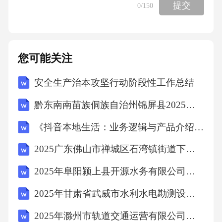
91%.12. √解析13. ×解析两个三角形大小不同
提交
0
/150
时，不能拼成平行四边形.14. √解析半径扩大为
原来的2倍，面积扩大为原来的22＝4倍.15. ×解
析三、选择题16. A解析含有未知数的等式是方
您可能关注
程.17. A解析正方形有四条对称轴，等边三角形
安全生产治本攻坚行动阶段性工作总结
有3条对称轴，等腰梯形只有一条对称轴.18. A
黔东南南苗族侗族自治州锦屏县2025年数学三年级下学期期中考试模拟试题含答案解析
解析由条件知，分母相同得，故最小.19. C解析
360÷45＝8，故余下部分的面积是剪去部分面积
《抖音本地生活：业务逻辑与产品介绍》考试试卷
的8-1＝7（倍）.20. B解析2与7，4与7，7与8互
2025广东佛山市禅城区石湾镇街道下属公有企业人员招聘3人笔试历年常考点试题专练附带答案详解
质，共3对四、计算题21. 解79414.952.70.99.915
2025年阜阳颍上县开源水务有限公司公开招聘劳务派遣工作人员12名笔试历年难易错考点试卷带答案解析
22. 解（1）原式＝ （2）原式＝14.85-12.64+26
＝28.21 （3）原式＝ （4）原式＝. （5）原式＝
2025年甘肃省武威市水利水电勘测设计院有限公司招聘12人笔试历年难易错考点试卷带答案解析
9.81×（0.1+5+4.9）＝9.81×10＝98.1 （6）原式
2025年滁州市轨道交通运营有限公司第二批次社会招聘4人笔试历年典型考点题库附带答案详解