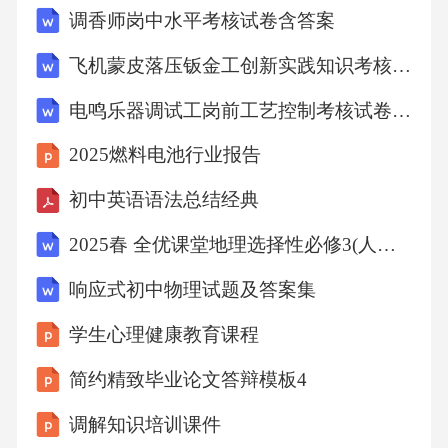
调香师岗中水平考核试卷含答案
等，以制定针对性的干预计划。根据早产儿的
发育情况，将口腔运动干预分为多个阶段，逐
飞机蒙皮落压钣金工创新实践知识考核试卷含答案
步增加训练强度和复杂度，确保婴儿能够安
电鸣乐器调试工岗前工艺控制考核试卷含答案
全、有效地掌握经口喂养技能。通过使用手指
2025燃料电池行业报告
按摩、口腔振动器等工具，对早产儿的口腔进
行多感官刺激，增强其口腔肌肉的敏感性和协
初中英语语法总结经典
调性，促进喂养能力的发展。鼓励家长参与口
2025春 全优课堂地理选择性必修3(人教版)习题答案第3章 第3节
腔运动干预的实施，指导其在家中为早产儿进
响应式初中物理试题及答案集
行简单的口腔按摩和吸吮练习，确保干预效果
学生心理健康教育课程
的持续性和稳定性。口腔运动干预的实施方法0
4无创通气下的喂养管理无创通气下经口喂养的
简约精致毕业论文答辩模板4
争议风险与收益的权衡无创通气下经口喂养存
调解知识培训课件
在误吸、呼吸暂停等风险，但同时也可能促进