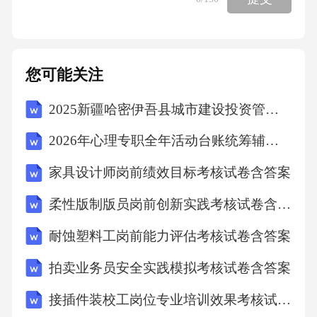
院时间。非营养性吸吮的临床应用刺激口腔运
动非营养性吸吮通过使用安抚奶嘴等工具，帮
助早产儿练习吸吮动作，增强口腔肌肉的力量
您可能关注
和协调性，为后续的经口喂养奠定基础。缓解
2025新疆哈密伊吾县城市建设投资管理有限公司招聘7人笔试历年典型考点题库附带答案详解
喂养焦虑促进消化功能非营养性吸吮能够满足
早产儿的吸吮需求，减少因饥饿或不适引起的
2026年心理专职全年活动台账统筹辅导员招聘考试笔试试题（含答案）
焦虑情绪，从而降低喂养过程中的应激反应，
家具设计师岗前绩效目标考核试卷含答案
提高喂养效率。非营养性吸吮通过刺激唾液分
柔性版制版员岗前创新实践考核试卷含答案
泌和胃肠蠕动，帮助早产儿更好地消化和吸收
营养，减少喂养相关并发症的发生率。123个体
耐蚀塑料工岗前能力评估考核试卷含答案
化评估阶段性训练多感官刺激家庭参与在实施
拍卖业务员安全实践模拟考核试卷含答案
口腔运动干预前，需对早产儿的口腔运动功能
接插件装校工岗位专业培训效果考核试卷含答案
进行全面评估，包括吸吮、吞咽、呼吸协调性