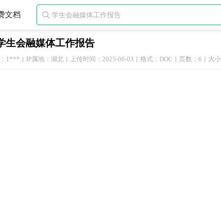
费文档

学生会融媒体工作报告
1***
IP属地：湖北
上传时间：2025-06-03
格式：DOC
页数：6
大小