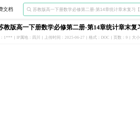
费文档

苏教版高一下册数学必修第二册-第14章统计章末复
1***
IP属地：四川
上传时间：2025-06-27
格式：DOC
页数：9
大小：