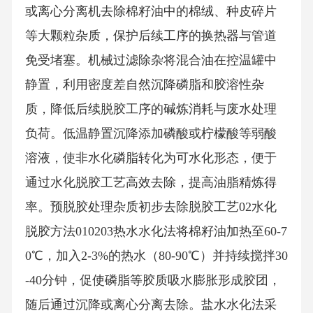
或离心分离机去除棉籽油中的棉绒、种皮碎片
等大颗粒杂质，保护后续工序的换热器与管道
免受堵塞。机械过滤除杂将混合油在控温罐中
静置，利用密度差自然沉降磷脂和胶溶性杂
质，降低后续脱胶工序的碱炼消耗与废水处理
负荷。低温静置沉降添加磷酸或柠檬酸等弱酸
溶液，使非水化磷脂转化为可水化形态，便于
通过水化脱胶工艺高效去除，提高油脂精炼得
率。预脱胶处理杂质初步去除脱胶工艺02水化
脱胶方法010203热水水化法将棉籽油加热至60-7
0℃，加入2-3%的热水（80-90℃）并持续搅拌30
-40分钟，促使磷脂等胶质吸水膨胀形成胶团，
随后通过沉降或离心分离去除。盐水水化法采