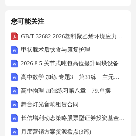
时减少废渣排放。皂脚回炼工艺优化脱色工艺0
4吸附剂添加与混合吸附剂选择标准添加比例优
您可能关注
化混合均匀度控制需根据棉籽油混合油的色
GB/T 32682-2026塑料聚乙烯环境应力开裂(ESC)的测定全缺口蠕变试验(FNCT)
泽、游离脂肪酸含量及杂质特性，选用活性白
土、活性炭或复合吸附剂，确保高效脱色且不
甲状腺术后饮食与康复护理
影响油品风味。采用高速搅拌设备，确保吸附
2026.8.5 关节式吨包高位提升码垛设备
剂与油脂充分接触，混合时间控制在合理范围
高中数学 加练 专题3 第31练 主元变换
内，避免局部过热或吸附剂沉降。通过小试确
定最佳吸附剂添加量（通常为油重的1%-
高中物理 加强练习第八章 79.单摆
5%），过量可能导致油脂损耗，不足则影响脱
舞台灯光音响租赁合同
色效果。温度与时间调控温度梯度管理脱色过
长信增利动态策略股票型证券投资基金基金合同
程需分阶段升温，初始温度控制在较低范围以
月度营销方案货源盘点(3篇)
保护热敏性成分，后期逐步升至目标温度（通