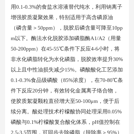
用0.1-0.3%的食盐水溶液替代纯水，利用钠离子
增强胶质凝聚效果，特别适用于高含磷原油
（磷含量＞50ppm），脱胶后磷含量可降至10pp
m以下。酶法水化脱胶添加磷脂酶A1/A2（用量
50-200ppm）在45-55℃条件下反应4-6小时，将
非水化磷脂转化为水化磷脂，脱胶效率提升30%
以上且中性油损失减少15%。磷酸酸化工艺添加
0.1-0.3%食品级磷酸（85%浓度），在70-80℃条
件下反应20分钟，有效转化金属离子络合物，
使胶质絮凝颗粒直径增大至50-100μm，便于后
续分离。酸处理技术柠檬酸协同处理采用0.05%
磷酸与0.1%柠檬酸复合酸化体系，pH值控制在
2.5-3.5范围，可同步去除磷脂（脱除率＞95%）