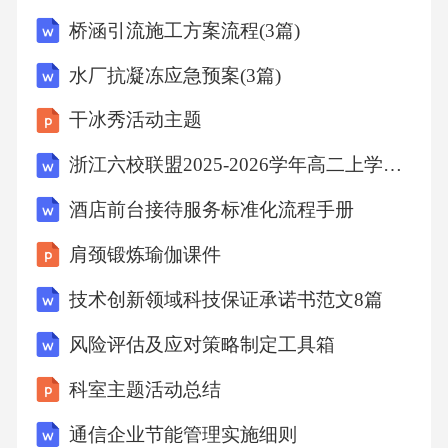
常为90-110℃）以激活吸附剂活性。时间参数设
桥涵引流施工方案流程(3篇)
定脱色时间需结合吸附剂类型和油脂特性调
水厂抗凝冻应急预案(3篇)
整，一般为20-40分钟，时间过长可能导致油脂
干冰秀活动主题
氧化，过短则脱色不彻底。真空条件配合在负
压环境下进行脱色操作，可降低油脂氧化风
浙江六校联盟2025-2026学年高二上学期10月月考英语试题
险，同时促进吸附剂对色素及极性物质的捕集
酒店前台接待服务标准化流程手册
效率。过滤与回收系统多级过滤设计采用板框
肩颈锻炼瑜伽课件
过滤机或叶片过滤机进行粗滤和精滤，滤布精
技术创新领域科技保证承诺书范文8篇
度逐级提高（如10μm→5μm），确保吸附剂残
留量低于行业标准。废吸附剂处理集成压力传
风险评估及应对策略制定工具箱
感器与流量计，实时监控过滤阻力与滤液澄清
科室主题活动总结
度，实现过滤周期智能化调节。对饱和吸附剂
通信企业节能管理实施细则
进行高温再生或无害化处理，回收残留油脂，