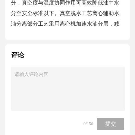
分，真空度与温度协同作用可高效降低油中水
分至安全标准以下。真空脱水工艺离心辅助水
油分离部分工艺采用离心机加速水油分层，减
少洗涤水滞留时间，提高生产效率并降低能
耗。采用软化水多次洗涤脱酸油，水温需高于
评论
油温以避免乳化，同时控制水油比例以最大限
度去除残留皂和碱。洗涤与脱水步骤游离脂肪
酸控制通过近红外或滴定法实时监测混合油酸
价，动态调节碱炼参数以稳定成品油酸值。在
线酸价监测技术对高酸价毛油采用物理脱酸或
酶法预处理，减少碱炼负荷并提高精炼得率。
预处理降低初始酸价将部分皂脚回掺至中和工
提交
0
/150
序，利用未反应碱进一步降低游离脂肪酸，同