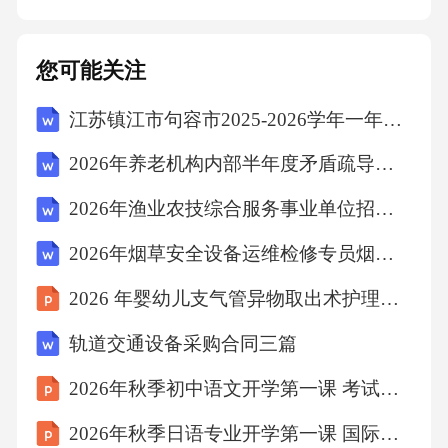
态或子宫内膜血流阻力指数（RI）升高的患
者，需警惕出血风险。左旋精氨酸补充作为一
您可能关注
氧化氮前体，可扩张血管、增强子宫内膜血流
江苏镇江市句容市2025-2026学年一年级上学期语文学情自测（文字版含答案）
灌注，常与维生素E联用，适用于薄型子宫内膜
或反复移植失败案例。生长激素协同作用通过I
2026年养老机构内部半年度矛盾疏导台账专职社工招聘考试笔试试题（含答案）
GF-1途径促进子宫内膜细胞增殖和血管生成，
2026年渔业农技综合服务事业单位招聘考试笔试试题（含答案）
辅助改善容受性，多用于高龄或卵巢低反应患
2026年烟草安全设备运维检修专员烟草公司招聘考试笔试试题（含答案）
者的辅助生殖周期。04外科干预措施宫腔镜下
息肉切除术通过宫腔镜精准定位并切除子宫内
2026 年婴幼儿支气管异物取出术护理个案
膜息肉，减少对周围组织的损伤，同时可同步
轨道交通设备采购合同三篇
进行病理检查以排除恶性病变风险，术后恢复
2026年秋季初中语文开学第一课 考试策略与技巧课件
快且妊娠率显著提高。宫腔镜手术技术宫腔镜
2026年秋季日语专业开学第一课 国际视野与专业发展
下子宫纵隔切开术针对先天性子宫纵隔导致的