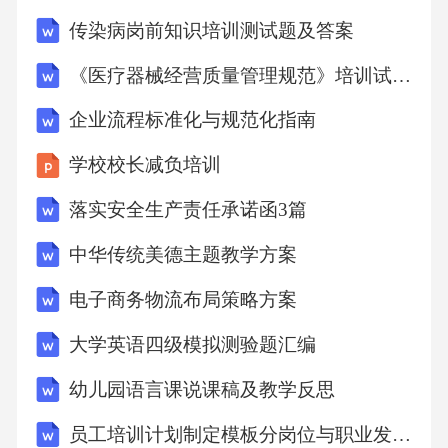
不孕患者，采用电切或激光技术切开纵隔组
传染病岗前知识培训测试题及答案
织，恢复宫腔正常形态，手术时间短且并发症
《医疗器械经营质量管理规范》培训试卷测试题及答案
发生率低于传统开腹手术。宫腔镜下黏膜下肌
企业流程标准化与规范化指南
瘤剔除术对突向宫腔的肌瘤进行逐层电切，术
中同步使用膨宫液维持视野清晰，需特别注意
学校校长减负培训
保护子宫内膜基底层以避免术后粘连形成。子
落实安全生产责任承诺函3篇
宫内膜修复方法宫腔灌注富血小板血浆（PRP）
中华传统美德主题教学方案
抽取患者自体血液制备高浓度血小板血浆，经
电子商务物流布局策略方案
导管注入宫腔，释放生长因子（如VEGF、PDG
F）促进内膜细胞增殖和血管再生，临床数据显
大学英语四级模拟测验题汇编
示可增加内膜厚度2-3mm。03激素序贯疗法采用
幼儿园语言课说课稿及教学反思
雌激素（如戊酸雌二醇）连续21天促进内膜增
员工培训计划制定模板分岗位与职业发展路径版
生，后续加用孕激素（如地屈孕酮）转化内