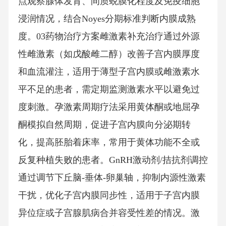
点观察腺体发育、间质蜕膜化程度及免疫细胞
浸润情况，结合Noyes分期标准判断内膜成熟
度。03药物治疗方案雌激素补充治疗通过外源
性雌激素（如戊酸雌二醇）改善子宫内膜厚度
和血流灌注，适用于薄型子宫内膜或雌激素水
平不足的患者，需定期监测激素水平以避免过
度刺激。孕激素周期疗法采用黄体酮或地屈孕
酮模拟自然周期，促进子宫内膜向分泌期转
化，提高胚胎着床率，常用于黄体功能不全或
反复种植失败的患者。GnRH激动剂/拮抗剂调控
通过调节下丘脑-垂体-卵巢轴，抑制内源性激素
干扰，优化子宫内膜同步性，适用于子宫内膜
异位症或子宫腺肌病合并容受性差的情况。激