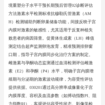
境重塑分子水平干预长期预后管理02诊断评估
方法激素水平检测标准抗穆勒氏管激素（AM
H）检测辅助判断卵巢储备功能，间接反映子宫
内膜对激素的敏感性，尤其适用于反复种植失
败患者的病因筛查。促黄体生成素（LH）峰值
测定结合超声监测卵泡发育，精准预测排卵窗
口期，指导子宫内膜同步化治疗方案的制定。
雌激素与孕酮动态监测通过血清检测评估雌激
素（E2）和孕酮（P4）水平，明确子宫内膜增
殖期与分泌期的激素波动规律，为容受性评估
提供依据。030201通过高分辨率成像量化子宫
内膜厚度、容积及血流参数（如搏动指数PI、阻
力指数RI），客观评估容受性状态。影像学检