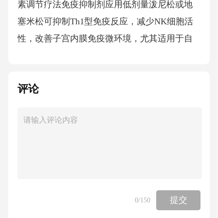
素调节疗法免疫抑制剂应用低剂量泼尼松或地
塞米松可抑制Th1型免疫反应，减少NK细胞活
性，改善子宫内膜免疫微环境，尤其适用于自
身抗体阳性或慢性子宫内膜炎患者。糖皮质激
素干预通过抑制Toll样受体信号通路和细胞因子
评论
释放，降低子宫内膜炎症反应，对合并抗磷脂
抗体综合征或系统性红斑狼疮患者效果显著。
羟氯喹调节免疫大剂量IVIG可中和异常抗体、
调节Th1/Th2平衡，用于反复流产或胚胎植入失
败伴免疫异常者，但需严格评估感染风险及肝
肾功。静脉免疫球蛋白（IVIG）辅助药物支持
阿司匹林抗凝治疗低剂量阿司匹林通过抑制血
提交
0
/150
小板聚集和改善子宫动脉血流，适用于高凝状