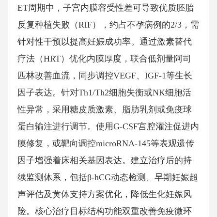
ET周期中，子宫内膜容受性差可导致优质胚胎
反复种植失败（RIF），约占不孕病例的2/3，需
针对性干预以提高妊娠成功率。通过激素替代
疗法（HRT）优化内膜厚度，联合低剂量阿司
匹林改善血流，同步调控VEGF、IGF-1等生长
因子表达。针对Th1/Th2细胞失衡或NK细胞活
性异常，采用糖皮质激素、脂肪乳剂或免疫球
蛋白输注进行调节。使用G-CSF宫腔灌注促进内
膜修复，或靶向调控microRNA-145等表观遗传
因子增强着床相关基因表达。建立治疗后的持
续监测体系，包括β-hCG动态检测、早期妊娠超
声评估及黄体支持方案优化，降低生化妊娠风
险。核心治疗目标结构功能双重改善免疫微环