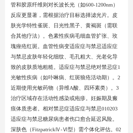
管和胶原纤维则对长波长光（如600-1200nm）
反应更显著，需根据治疗目标选择滤光片。皮
肤光学特性雀斑、日光性黑子、黄褐斑（需联
合其他疗法）。色素性疾病毛细血管扩张、玫
瑰痤疮红斑。血管性病变适应症与禁忌适应症
与禁忌皮肤年轻化细纹、毛孔粗大、光老化导
致的皮肤质地粗糙。适应症与禁忌绝对禁忌症1
光敏性疾病（如卟啉病、红斑狼疮活动期）。2
近期使用光敏药物（异维A酸、四环素类）。3
治疗区域存在活动性感染或疱疹。妊娠期及瘢
痕体质患者。相对禁忌症适应症与禁忌010203
适应症与禁忌糖尿病患者伤口愈合延迟风险。
深肤色（FitzpatrickⅣ-Ⅵ型）需个体化评估。02