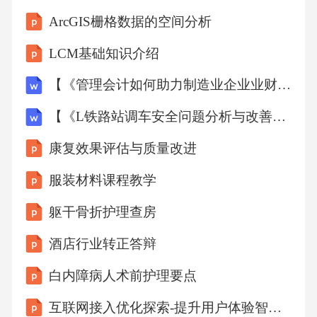
能量密度较面部降低15%；胸骨区因皮肤薄需禁
ArcGIS栅格数据的空间分析
用剥脱性参数，优先选择非剥脱性1565nm光纤
LCM基础知识介绍
激光联合治疗。病灶靶向强化技术对顽固性色
【《管理会计如何助力制造业企业业财融合路径浅析-以美的集团为例》12000字】
素斑采用"双脉冲聚焦模式"——第一脉冲预热靶
组织（10J/cm²），第二脉冲（12J/cm²）在10ms
【《L铁路站调车安全问题分析与改善措施研究》13000字】
后释放以增强选择性光热解效应，配合Q开关N
康复效果评估与质量改进
d:YAG激光进行爆破补充。04临床方案应用PAR
服装材料课程教学
T色素病变方案雀斑与晒斑治疗采用560-590nm
躯干骨折护理查房
波段强脉冲光精准靶向黑色素颗粒，通过光热
作用分解表皮层色素沉积，治疗需间隔4周重复
酒店行业转正答辩
3-5次，术后需严格防晒以避免复发。炎症后色
白内障病人术前护理要点
素沉着处理选择640-1200nm长波长穿透真皮
互联网接入优化探索-提升用户体验智能化解决方案
层，同步冷却技术保护表皮，联合果酸焕肤加