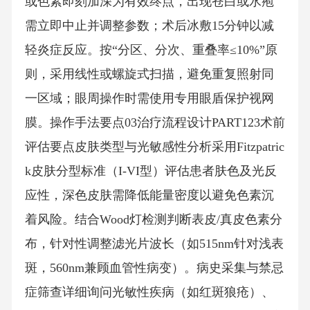
或色素即刻加深为有效终点，出现苍白或水疱
需立即中止并调整参数；术后冰敷15分钟以减
轻炎症反应。按“分区、分次、重叠率≤10%”原
则，采用线性或螺旋式扫描，避免重复照射同
一区域；眼周操作时需使用专用眼盾保护视网
膜。操作手法要点03治疗流程设计PART123术前
评估要点皮肤类型与光敏感性分析采用Fitzpatric
k皮肤分型标准（I-VI型）评估患者肤色及光反
应性，深色皮肤需降低能量密度以避免色素沉
着风险。结合Wood灯检测判断表皮/真皮色素分
布，针对性调整滤光片波长（如515nm针对浅表
斑，560nm兼顾血管性病变）。病史采集与禁忌
症筛查详细询问光敏性疾病（如红斑狼疮）、