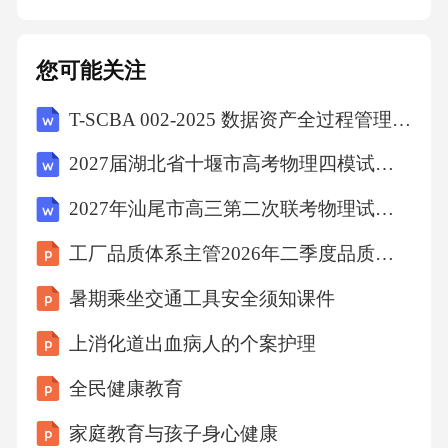
贯治疗——先使用590nm滤光片处理血管性病变
（能量密度10-12J/cm²），再切换640nm改善真
您可能关注
皮胶原重塑（能量密度14-16J/cm²）。痤疮患者
T-SCBA 002-2025 数据资产全过程管理区块链应用规范
可联合420nm蓝光杀菌治疗。多波段协同调控根
据治疗中皮肤阻抗变化实时调节脉冲数（2-3脉
2027届湖北省十堰市高考物理四模试卷（含答案解析）
冲）与延迟时间（20-40ms），面部危险三角区
2027年汕尾市高三第二次联考物理试卷（含答案解析）
能量需降低20%并避免重叠扫描。动态参数调整
工厂品质体系主管2026年二季度品质体系优化总结
机制解剖分区精准照射将面部分为5个治疗单元
（前额、双颊、鼻部、下颌），采用6mm光斑
暑期乘坐交通工具安全须知课件
以30%重叠率螺旋式扫描。眼周区域使用专用眼
上消化道出血病人的个案护理
罩保护，采用小光斑（3mm）低能量（8-10J/cm
全民健康教育
²）处理眶周细纹。治疗区域规划特殊部位处理
家庭教育与孩子身心健康
规范颈部采用纵向扫描（避开甲状腺区域），