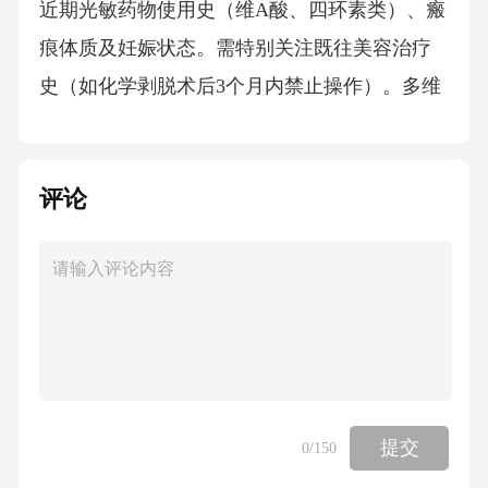
近期光敏药物使用史（维A酸、四环素类）、瘢
痕体质及妊娠状态。需特别关注既往美容治疗
史（如化学剥脱术后3个月内禁止操作）。多维
度皮肤问题诊断通过VISIA皮肤检测仪量化分析
色斑（棕色区）、毛细血管（红色区）、毛孔
评论
及纹理等参数，结合患者主诉制定个性化改善
目标（如黄褐斑需联合口服药物控制活性）。
能量分级策略首次治疗从低能量起始（12-14J/c
m²），根据即刻皮肤反应（微红为理想终点反
应）逐步上调，间隔4周后二次治疗可提升至16-
18J/cm²。深肤色患者采用长脉宽（3-5ms）配合
冷却系统（接触式冷却至4℃）保障安全性。渐
提交
0
/150
进式能量滴定法针对复合型问题采用双波长序