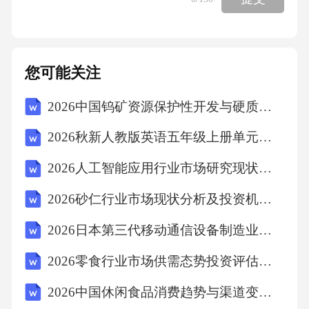
要补，多不退”每次收入≤4000元，收入额=收入-
800累计预扣预缴应纳税所得额=累计收入-累计
免税收入-累计专项扣除-累计减除费用-累计专
您可能关注
项本月应预扣预缴税额=（累计预扣预缴应纳税
2026中国钨矿资源保护性开发与硬质合金市场报告
所得额×预扣率-速算扣除数）-累计减免税额-累
2.年度汇算清缴年度综合所得=纳税年度综合收
2026秋新人教版英语五年级上册单元六Unit 6 Nature and us测试卷-基础卷附答案（文档中已插入听力音频）
入额-基本费用60000元-专项扣除-专项附加扣除-
2026人工智能应用行业市场研究现状评估及商业发展策略规划
依法确定的3.经营所得（个体工商户生产经营所
2026砂仁行业市场现状分析及投资机会研究
得）应纳税所得额=全年收入总额-成本、费用、
税金、损失、其他支出4.财产租赁所得应纳税额
2026日本第三代移动通信设备制造业市场供需分析及投资评估规划分析研究报告
=[每次（月）收入额-应纳税额=[每次（月）收
2026零食行业市场供需态势投资评估规划研究报告
入额-财产租赁过程中缴纳的税费-修缮费用（80
2026中国休闲食品消费趋势与渠道变革分析报告
0元为限）]×5.财产转让所得应纳税额=（收入总