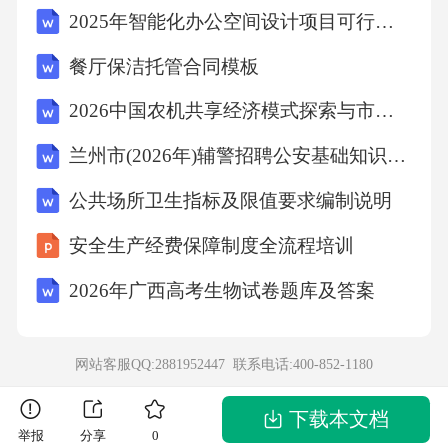
2025年智能化办公空间设计项目可行性研究报告
印花税）1.纳税人：城市、县城、建制镇、工矿
区范围内（不包括农村）使用土地的单位和个
餐厅保洁托管合同模板
人（受益人1.纳税人：《车船税税目税额表》规
2026中国农机共享经济模式探索与市场可行性研究
定2.税收优惠2.范围：合同类、产权转移书据
兰州市(2026年)辅警招聘公安基础知识考试题库及答案
类、营业账簿类、证券交易类3.印花税应纳税额
公共场所卫生指标及限值要求编制说明
2.资源税应纳税额的计算1.税务登记申请人：负
有纳税义务的纳税人（除国家机关、个人、无
安全生产经费保障制度全流程培训
固定生产经营场所的流动性农村小商贩外）2.多
2026年广西高考生物试卷题库及答案
证合一，一照一码（营业执照；统一社会信2.涉
税资料保存：账簿、记账凭证、报表、完税凭
网站客服QQ:2881952447 联系电话:
400-852-1180
证等涉税资料应保存102.延期申报B.不可抗力：
事后报告3.税收保全：A.措施：冻结、扣押、查
下载本文档
举报
分享
0