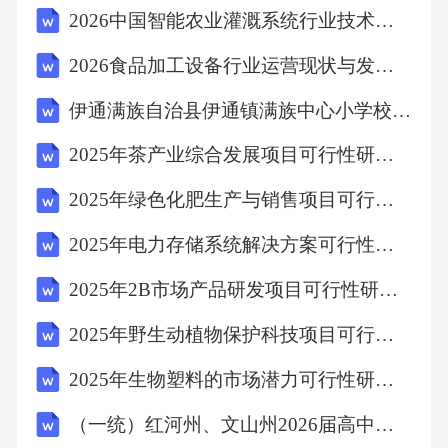
2026中国智能农业灌溉系统行业技术发展水平及投资风险控制规划分析报告
额-财产原值-合理费用）×20%7.居民个人取得的
全年一次性奖金2.律师以个人名义再聘请其他人
2026食品加工设备行业运营现状与发展前景研究
员为其工作而支付的报酬。应由该律师按“劳务
伊通满族自治县伊通镇满族中心小学校一年级数学加减法练习题
报酬所得”项目负4.兼职律师从律师事务所取得
2025年茶产业综合发展项目可行性研究报告
的工资按照“工资薪金所得”2.范围：城市、县
城、建制镇和工矿区4.应纳税额计算2.税率：3%
2025年绿色化肥生产与销售项目可行性研究报告
-5%1.纳税人：转让国有土地使用权、地上建筑
2025年电力存储系统解决方案可行性研究报告
物及2.税率：30%-60%3.应纳税额的计算B.房地
2025年2B市场产品研发项目可行性研究报告
产开发成本：据实扣除：（D.与转让房地产有
2025年野生动植物保护科技项目可行性研究报告
关的税金：城建税及教育费附加等（不含允许
抵扣的进项税额）：（A.地价和相关税费B.房
2025年生物塑料的市场潜力可行性研究报告
屋及建筑物的评估价：重置成本×成新率C.与转
（一统）红河州、文山州2026届高中毕业生第一次复习统一检测 物理试卷
让房地产有关的税金（城建税、教育费附加、