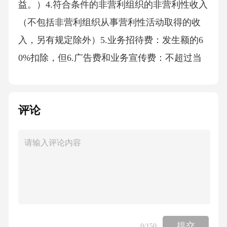
益。）4.符合条件的非营利组织的非营利性收入
（不包括非营利组织从事营利性活动取得的收
入，另有规定除外）5.业务招待费：发生额的6
0%扣除，但6.广告费和业务宣传费：不超过当
年销售（营业）收入15%的部分准予扣除，超过
部分，准予结转PS：化妆品制造与销售、医药
评论
制造和饮料制造（不含酒类制造其广告和业务
宣传费扣除限额为7.公益性捐赠支出：不超过年
度利润总额12%的部分准予扣除；超过部分，准
予结转以后三年内2.税额抵免：如果：境外已纳
税额＜抵免限额则：应在国内补缴差额如果：
境外已纳税额＞抵免限额则：在国内不补也不
退，差额可在以后5个年度内抵免【口诀】“少
提交
0
/150