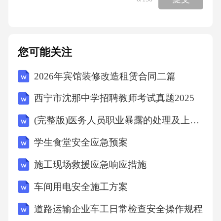
焊的优点包括（）。A.焊接效率高B.焊缝抗裂
性好C.适合全位置焊接D.无飞溅答案：ABC12.
焊接作业中，氧气瓶的安全使用要求有（）。
您可能关注
A.禁止接触油脂B.瓶内剩余压力不低于0.1MPa
2026年宾馆装修改造租赁合同二篇
C.避免剧烈碰撞D.与乙炔瓶同车运输答案：AB
C13.等离子弧切割的特点包括（）。A.可切割
西宁市沈那中学招聘教师考试真题2025
不锈钢、铜等材料B.切割速度快C.切口整齐D.无
(完整版)医务人员职业暴露的处理及上报培训试题(附答案)
需气体保护答案：ABC14.焊接过程中发生火灾
学生食堂安全应急预案
的应急措施包括（）。A.立即切断电源或关闭
气体阀门B.使用干粉灭火器灭火C.用水直接扑灭
施工现场救援应急响应措施
电气火灾D.疏散现场人员答案：ABD15.下列属
车间用电安全施工方案
于焊接与热切割作业安全操作规程核心内容的
道路运输企业车工日常检查安全操作规程
有（）。A.设备检查与维护B.个人防护用品穿