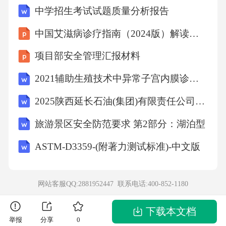
中学招生考试试题质量分析报告
体保护焊的焊丝伸出长度过长，会导致飞溅增
大。（）答案：√9.氧气瓶阀冻结时，可用明火
中国艾滋病诊疗指南（2024版）解读课件
加热解冻。（）答案：×10.埋弧焊作业时，操作
项目部安全管理汇报材料
人员可离开岗位调整焊剂堆积厚度。（）答
2021辅助生殖技术中异常子宫内膜诊疗的中国专家共识(全文)
案：×11.焊接作业场所的照明应充足，照度不低
2025陕西延长石油(集团)有限责任公司科技人才招聘116人笔试备考试题及答案解析
于50勒克斯。（）答案：√12.气割时，若发生回
火，应立即关闭乙炔阀，再关闭氧气阀。（）
旅游景区安全防范要求 第2部分：湖泊型
答案：√13.焊接有色金属时，金属烟尘中的铜、
ASTM-D3359-(附著力测试标准)-中文版
锌等元素会引发“金属烟热”。（）答案：√14.等
离子弧切割时，必须佩戴防尘口罩，避免吸入
网站客服QQ:2881952447 联系电话:
400-852-1180
金属蒸气。（）答案：√15.焊接作业中，焊机的
一次侧电源线长度不应超过5m。（）答案：√1
下载本文档
举报
分享
0