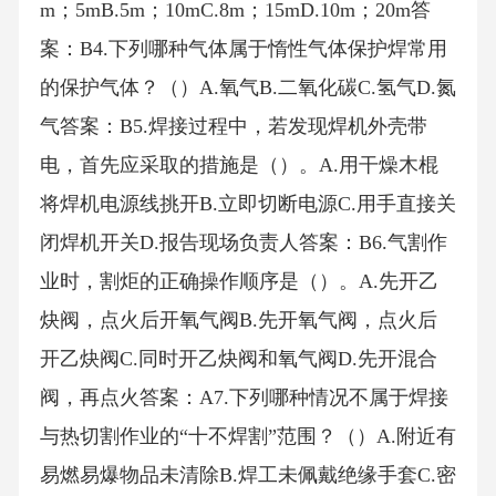
m；5mB.5m；10mC.8m；15mD.10m；20m答
案：B4.下列哪种气体属于惰性气体保护焊常用
的保护气体？（）A.氧气B.二氧化碳C.氢气D.氮
气答案：B5.焊接过程中，若发现焊机外壳带
电，首先应采取的措施是（）。A.用干燥木棍
将焊机电源线挑开B.立即切断电源C.用手直接关
闭焊机开关D.报告现场负责人答案：B6.气割作
业时，割炬的正确操作顺序是（）。A.先开乙
炔阀，点火后开氧气阀B.先开氧气阀，点火后
开乙炔阀C.同时开乙炔阀和氧气阀D.先开混合
阀，再点火答案：A7.下列哪种情况不属于焊接
与热切割作业的“十不焊割”范围？（）A.附近有
易燃易爆物品未清除B.焊工未佩戴绝缘手套C.密