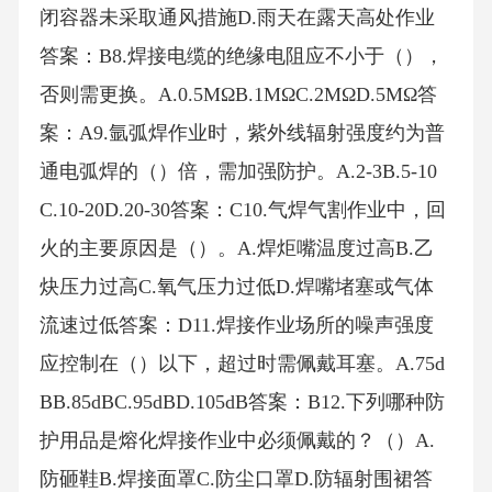
闭容器未采取通风措施D.雨天在露天高处作业
答案：B8.焊接电缆的绝缘电阻应不小于（），
否则需更换。A.0.5MΩB.1MΩC.2MΩD.5MΩ答
案：A9.氩弧焊作业时，紫外线辐射强度约为普
通电弧焊的（）倍，需加强防护。A.2-3B.5-10
C.10-20D.20-30答案：C10.气焊气割作业中，回
火的主要原因是（）。A.焊炬嘴温度过高B.乙
炔压力过高C.氧气压力过低D.焊嘴堵塞或气体
流速过低答案：D11.焊接作业场所的噪声强度
应控制在（）以下，超过时需佩戴耳塞。A.75d
BB.85dBC.95dBD.105dB答案：B12.下列哪种防
护用品是熔化焊接作业中必须佩戴的？（）A.
防砸鞋B.焊接面罩C.防尘口罩D.防辐射围裙答