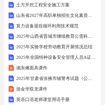
土方开挖工程安全施工方案
戴C.作业环境风险评估D.事故报告流程答案：A
BCD三、判断题（每题1分，共20题）1.焊接作
山东省2027年高职单独招生文化素质考前冲刺预测卷（一）
业时，为提高效率，可将乙炔胶管与氧气胶管
算力设备退役循环利用技术规范
混用。（）答案：×2.气割厚钢板时，应选择较
2025年山西省晋城市继续教育公需科目试题及答案
大的割嘴型号和较高的氧气压力。（）答案：√
3.焊接过程中，若焊机出现异响，应继续作业并
2025年实验学校劳动教育开展情况总结
报告负责人。（）答案：×4.氩弧焊作业时，高
2025年全国特种设备安全管理人员A证考试题库含答案
频引弧装置会产生电磁辐射，需采取屏蔽措
湘东傩面具课件
施。（）答案：√5.焊接电缆可以搭在氧气瓶或
2025年甘肃省张掖市辅警考试题《公安基础知识》综合能力试题库附答案
乙炔瓶上，方便移动。（）答案：×6.气焊作业
结束后，应先关闭乙炔阀，再关闭氧气阀。
游金华双龙课件
（）答案：√7.焊接密闭容器时，只需在容器外
英语口语老师课堂用语手册
设置通风装置即可。（）答案：×8.二氧化碳气