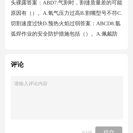
头裸露答案：ABD7.气割时，割缝质量差的可能
原因有（）。A.氧气压力过高B.割嘴型号不符C.
切割速度过快D.预热火焰过弱答案：ABCD8.氩
弧焊作业的安全防护措施包括（）。A.佩戴防
紫外线面罩B.作业场所设置通风装置C.穿戴防静
电工作服D.定期检测高频发生器答案：ABD9.焊
评论
接锅炉压力容器时，需重点检查的内容有
（）。A.焊缝坡口尺寸B.焊条烘干记录C.焊接工
艺参数D.作业人员资质答案：ABCD10.下列属
于焊接与热切割作业“四不放过”原则的有（）。
A.事故原因未查清不放过B.责任人员未处理不
放过C.整改措施未落实不放过D.有关人员未受
教育不放过答案：ABCD11.二氧化碳气体保护
提交
0
/150