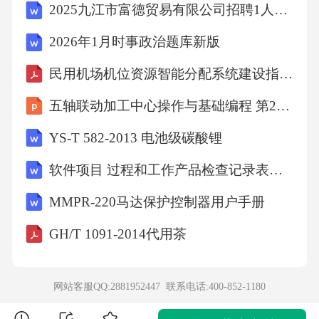
2025九江市富德贸易有限公司招聘1人笔试参考题库附答案解析
D.成本控制
2026年1月时事政治题库新版
民用机场机位资源智能分配系统建设指南（TCCAATB 0025-2022）
【答案】：C
五轴联动加工中心操作与基础编程 第2版 课件 项目四VERICUT五轴加工仿真技术认知
【解析】本题考查管理学的基本原理。控制就
YS-T 582-2013 电池级碳酸锂
是检查工作是否按既定的计划、标准和方法进
软件项目 过程和工作产品检查记录表全套
行，发现偏差分析原因，进行纠正，以确保组
MMPR-220马达保护控制器用户手册
织目标的实现。A项正确，人员控制是组织评定
企业的雇员在资历和能力上适应其工作职责的
GH/T 1091-2014代用茶
一种内部控制方法。B项正确，时间控制是组织
在管理中降低时间成本、优化时间安排的工作
网站客服QQ:2881952447 联系电话:
400-852-1180
方法。C项错误，空间控制不是管理工作中控制