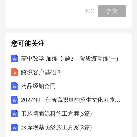
D.农民培训
提交
0
/150
【答案】：A
【解析】本题考查中国特色社会主义理论体
您可能关注
系。A项正确，根据科学发展观的要求，统筹城
高中数学 加练 专题2 阶段滚动练(一)
乡发展需要充分发挥城市对农村的带动作用。
跨境客户基础 3
城市要把更多的经济和社会资源用于促进农村
发展，更好地为农村产业结构调整、劳动力转
药品经销合同
移和农民增收创造条件。B项错误，农民进城指
2027年山东省高职单独招生文化素质全真仿真卷（中职考生专用）
的是1978年-1984年改革开放，以农村经济体制
服装墙面涂料施工方案(3篇)
改革为主要动力推进城市化阶段。以“先进城后
水库坝基防渗施工方案(3篇)
建城”为主，大量农民进入城市和小城镇。C项