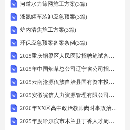
错误，统筹推进城乡改革，消除体制性障碍。
河道水力筛网施工方案(3篇)
逐步建立城乡统一的劳动就业制度、户籍管理
液氮罐车装卸应急预案(3篇)
制度、义务教育制度和税收制度等，逐步形成
炉内清焦施工方案(3篇)
有利于城乡相互促进、共同发展的体制和机
制。D项错误，2017年出台的《“十三五”全国新
环保应急预案备案条例(3篇)
型职业农民培育发展规划》将新型职业农民设
2025重庆铜梁区人民医院招聘笔试备考题库附答案解析
为发展目标。故本题选A。5、控制的内容不包
2025年中国烟草总公司辽宁省公司招聘120人笔试试题附答案解析
括（）。
2025云南沧源佤族自治县国有资本投资运营集团有限责任公司招聘1人备考题库附答案
A.人员控制
2025安徽皖信人力资源管理有限公司招聘综合客服岗位1人备考题库附答案
2026年XX区高中政治教师岗时事政治模拟试卷ab卷
B.时间控制
2025年度哈尔滨市木兰县丁香人才周（春季）事业单位引才招聘76人笔试参考试题附答案解析
C.空间控制