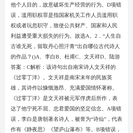
他个人目的，故意破坏生产经营的行为。D项错
误，滥用职权罪是指国家机关工作人员滥用职
权或者玩忽职守，致使公共财产、国家和人民
利益遭受重大损失的行为。故选A。2．“人生自
古谁无死，留取丹心照汗青”出自哪位古代诗人
的作品？()A、李白B、杜甫C、文天祥D、陆游
答案：C解析：该诗句出自南宋诗人文天祥的
《过零丁洋》。文天祥是南宋末年的民族英
雄，其诗作以慷慨激昂、充满爱国情怀著称。
《过零丁洋》是文天祥被元军俘虏后所作，表
达了他宁死不屈、忠君爱国的坚定信念。A项错
误，李白是唐朝著名诗人，被誉为“诗仙”，代表
作有《静夜思》《望庐山瀑布》等。B项错误，