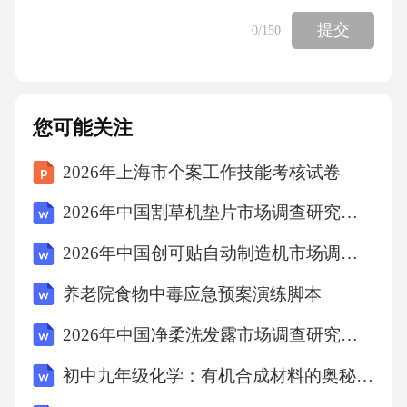
是我国自主研发的载人航天飞船？()A、神舟号
提交
0
/150
B、嫦娥号C、天问号D、北斗号答案：A解析：
神舟号是我国自主研发的载人航天飞船，用于
执行载人航天任务，包括出舱、空间交会对接
您可能关注
等。B项错误，嫦娥号是我国自主研发的月球探
2026年上海市个案工作技能考核试卷
测器。C项错误，天问号是我国自主研发的火星
探测器。D项错误，北斗号是我国自主研发的卫
2026年中国割草机垫片市场调查研究报告
星导航系统。故选A。8．河北省位于中国华北
2026年中国创可贴自动制造机市场调查研究报告
地区，其省会是()。A、北京B、天津C、石家庄
养老院食物中毒应急预案演练脚本
D、济南答案：C解析：河北省位于中国华北地
区，省会是石家庄。A项错误，北京是中国的首
2026年中国净柔洗发露市场调查研究报告
都，属于直辖市。B项错误，天津是中国的直辖
初中九年级化学：有机合成材料的奥秘、应用与可持续未来-基于核心素养的跨学科项目式学习导学案
市，与河北相邻。D项错误，济南是山东省的省