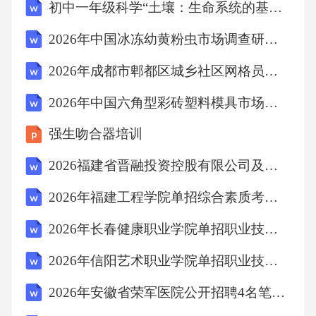
初中一年级科学“土壤：生命系统的基石”教学设计
会。故选C。9．根据《中华人民共和国民法
2026年中国冰冻幼黄粉虫市场调查研究报告
典》的规定，合同是民事主体之间设立、变
更、终止民事法律关系的协议。合同成立后，
2026年成都市郫都区城乡社区网格员考试试卷（含答案）
双方当事人应当遵循的原则是()。A、平等原则
2026年中国六角型彩砖塑料模具市场调查研究报告
B、诚信原则C、自愿原则D、公平原则答案：B
强生吻合器培训
解析：《中华人民共和国民法典》第四条明确
规定，民事主体在民事活动中的法律地位一律
2026福建省晋融投资控股有限公司及权属子公司招聘工作人员6人考试备考题库及答案解析
平等。第五条明确规定，民事主体从事民事活
2026年福建工程学院单招综合素质考试模拟试题含详细答案解析
动，应当遵循诚信原则，秉持诚实，恪守承
2026年长春健康职业学院单招职业技能考试备考试题含详细答案解析
诺。第六条明确规定，民事主体从事民事活
2026年信阳艺术职业学院单招职业技能考试备考试题含详细答案解析
动，应当遵循公平原则，合理确定各方的权利
和义务。第八条明确规定，民事主体从事民事
2026年安徽省荣军医院公开招聘4名笔试参考题库及答案解析
活动，应当遵循自愿原则，按照自己的意愿设