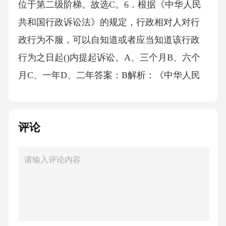
位于第二级阶梯。故选C。6．根据《中华人民
共和国行政诉讼法》的规定，行政相对人对行
政行为不服，可以自知道或者应当知道该行政
行为之日起()内提起诉讼。A、三个月B、六个
月C、一年D、二年答案：B解析：《中华人民
共和国行政诉讼法》第四十五条规定，公民、
法人或者其他组织不服行政行为，可以自知道
评论
或者应当知道该行政行为之日起六个月内提出
诉讼。法律另有规定的除外。A项错误，三个月
是行政处罚决定的复议期限。C项错误，一年是
行政复议的期限。D项错误，二年是某些特殊案
件的诉讼时效期限。故选B。7．近年来，我国
在航天领域取得了举世瞩目的成就，下列哪项