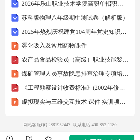
2026年乐山职业技术学院高职单招职业适应性测试模拟试题及答案详细解析
立、变更、终止民事法律关系。故选B。10．
苏科版物理八年级期中测试卷（解析版）
“落霞与孤鹜齐飞，秋水共长天一色”这句诗出自
哪位唐代诗人的作品？()A、王维B、孟浩然C、
2025年热烈庆祝建党104周年党史知识竞赛题库及答案（共300题）
王勃D、李白答案：C解析：该诗句出自唐代诗
雾化吸入及常用药物课件
人王勃的《滕王阁序》。王勃是初唐四杰之
农产品食品检验员（高级）职业技能鉴定考试题及答案
一，其《滕王阁序》以描绘滕王阁的壮丽景色
煤矿管理人员事故隐患排查治理专项培训课件
和抒发个人情怀而著称，是唐代散文的代表作
之一。A项错误，王维是唐朝著名诗人，被誉为
《工程勘察设计收费标准》(2002年修订本)
“诗佛”，代表作有《山居秋暝》《相思》等。B
虚拟现实与三维交互技术 课件 实训项目3 开发虚拟文旅虚拟交互项目的技术实操
项错误，孟浩然是唐朝著名诗人，与王维并称
“王孟”，代表作有《春晓》《过故人庄》等。D
网站客服QQ:2881952447 联系电话:
400-852-1180
项错误，李白是唐朝著名诗人，被誉为“诗仙”，