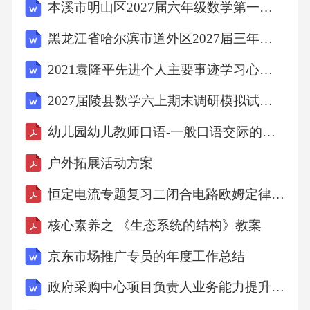
本溪市明山区2027届六年级数学第一学期期末统考模拟试题含解析
7地下一层结构
黑龙江省哈尔滨市道外区2027届三年级数学第一学期期末检测试题含解析
2021袁隆平先进个人主要事迹学习心得体会5篇
施工部位
2027届陵县数学六上期末调研模拟试题含解析
3o4冬施期间工期安排
幼儿园幼儿教师口语-一般口语交际的基础训练
工程项目施工时间合计时间
户外拓展活动方案
恒定电流专题复习二闭合电路欧姆定律-电路的分析
2、3、4号楼防水板钢筋安装
核心素养之 《生态系统的结构》教案
2、3、4号楼防水板混凝土
京东市场推广专员的年度工作总结
政府采购中心项目负责人业务能力提升指南
1号楼剪力墙、柱施工