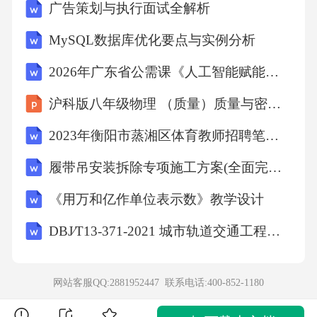
广告策划与执行面试全解析
1号楼地下室顶板施工
MySQL数据库优化要点与实例分析
2、3、4号楼剪力墙、柱施工
2026年广东省公需课《人工智能赋能高质量发展》试题及答案
沪科版八年级物理 （质量）质量与密度教师教学课件
2、3、4号楼地下室顶板施工
2023年衡阳市蒸湘区体育教师招聘笔试模拟试题及答案
3o5劳动组织
履带吊安装拆除专项施工方案(全面完整版)
《用万和亿作单位表示数》教学设计
工种人数（个）工种人数
DBJ∕T13-371-2021 城市轨道交通工程质量安全文明标准化施工管理标准
钢筋工150木工100
网站客服QQ:2881952447 联系电话:
400-852-1180
混凝土工50电焊工10