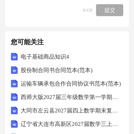
提交
0
/150
4建筑面积
地上建筑面积
您可能关注
5层数地下1层
电子基础商品知识4
基础形式钢筋混凝土筏板基础
股份制合同书合同范本(范本)
运输车辆承包合作合同协议书范本(范本)
6结构形式主体形式
西师大版2027届三年级数学第一学期期末调研试题含解析
屋盖结构形式全现浇钢筋混凝土楼板
大同市左云县2027届四上数学期末复习检测模拟试题含解析
辽宁省大连市高新区2027届数学三上期末达标检测模拟试题含解析
冬施期间计划