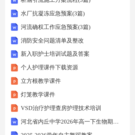
儿科护理包括新生儿护理、儿童常见疾病的护
水厂抗凝冻应急预案(3篇)
理等。护士需要掌握儿童的特点，如生长发
育、药物剂量计算等。2.3急救技能
河流确权工作应急预案(3篇)
消防安全问题清单及整改
急救技能护士必备，含心肺复苏、气管插管、
新入职护士培训试题及答案
止血、包扎，关键时能救命。
个人护理课件下载资源
2.3.1心肺复苏心肺复苏是抢救心脏骤停患者的
立方根教学课件
重要技能，护士需掌握其步骤和要点，包括按
灯笼教学课件
压深度、频率、通气比例等。
VSD治疗护理查房护理技术培训
2.3.2气管插管气管插管是维持患者呼吸的重要
河北省内丘中学2026年高一下生物期末预测试题含解析
手段。护士需要掌握气管插管的操作方法和并