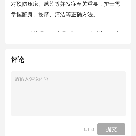
对预防压疮、感染等并发症至关重要，护士需
掌握翻身、按摩、清洁等正确方法。
2.1.3口腔护理口腔护理可预防口腔感染、提高
患者舒适度，护士需掌握漱口、刷牙、口腔黏
膜护理等正确清洁方法。
评论
2.1.4饮食护理饮食护理对于患者的康复至关重
要。护士需要掌握患者的营养需求，并能根据
患者的病情提供合理的饮食指导。2.2专业护理
技能专业护理技能
涵盖内科、外科、妇产科、儿科等，强调专科
提交
0
/150