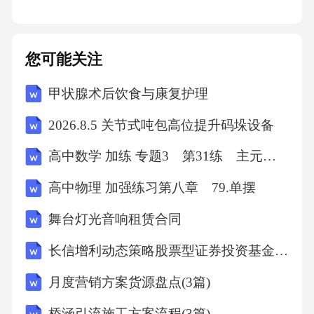
特色，需针对性培训。2.2.1内科护理
内科护理含高血压、糖尿病、心脏病等常见疾
您可能关注
病护理，护士需掌握药物管理、病情观察、健
甲状腺术后饮食与康复护理
康教育等要点。2.2.2外科护理
2026.8.5 关节式吨包高位提升码垛设备
外科护理包括手术前后、伤口、引流管护理，
高中数学 加练 专题3 第31练 主元变换
护士需掌握正确准备与护理方法以减少并发
高中物理 加强练习第八章 79.单摆
症。2.2.3妇产科护理
舞台灯光音响租赁合同
妇产科护理含孕期、分娩、产后护理；护士需
长信增利动态策略股票型证券投资基金基金合同
掌握孕妇监护、分娩配合、产后出血预防技
月度营销方案货源盘点(3篇)
能。2.2.4儿科护理
桥涵引流施工方案流程(3篇)