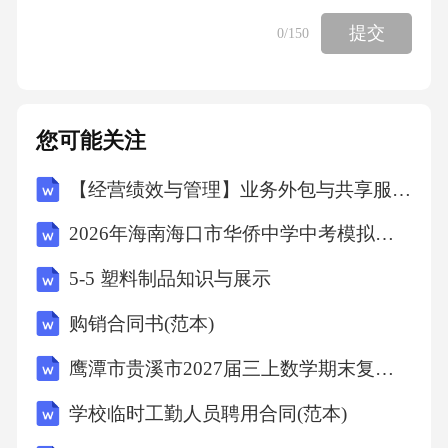
mes（玩游戏）,readbooks（读书）重点句型
提交
0
/150
（必默写）Whatdoyoudointhemorning?（你早上
做什么？）WehavePEclass.（我们上体育课。）
Whatareyoudoing?（你正在做什么？）I'mreading
您可能关注
abook.（我正在读书。）Weplaygamesafterclass.
【经营绩效与管理】业务外包与共享服务专项审计计划
（我们课后玩游戏。）核心语法现在进行时：
表示正在做的事情，结构为be（am/is/are）+动
2026年海南海口市华侨中学中考模拟地理试卷（文字版含答案）
词-ing形式（read-reading,play-playing）一般现
5-5 塑料制品知识与展示
在时：描述日常校园活动，常用助动词do/doe
购销合同书(范本)
s。交际用语—Doyouhaveartclasstoday?（你今天
有美术课吗？）—Yes,Ido./No,Idon't.（是的，我
鹰潭市贵溪市2027届三上数学期末复习检测模拟试题含解析
有。/不，我没有。）Unit6Coolclothes核心词汇
学校临时工勤人员聘用合同(范本)
（必背）衣物类：shirt（衬衫）,T-shirt（T恤）,