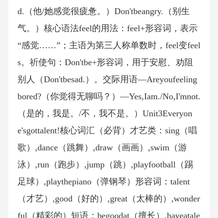
d.（他/她感觉很疲惫。）Don'tbeangry.（别生
气。）核心语法feel的用法：feel+形容词，表示
“感觉……”；主语为第三人称单数时，feel变feel
s。祈使句：Don'tbe+形容词，用于安慰、劝阻
别人（Don'tbesad.）。交际用语—Areyoufeeling
bored?（你觉得无聊吗？）—Yes,Iam./No,I'mnot.
（是的，我是。/不，我不是。）Unit3Everyon
e'sgottalent!核心词汇（必背）才艺类：sing（唱
歌）,dance（跳舞）,draw（画画）,swim（游
泳）,run（跑步）,jump（跳）,playfootball（踢
足球）,playthepiano（弹钢琴）形容词：talent
（才艺）,good（好的）,great（太棒的）,wonder
ful（精彩的）短语：begoodat（擅长）,haveatale