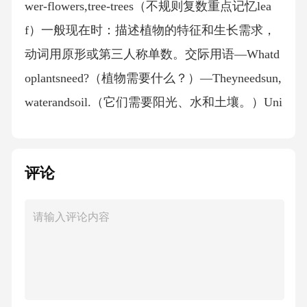
wer-flowers,tree-trees（不规则复数重点记忆lea
f）一般现在时：描述植物的特征和生长需求，
动词用原形或第三人称单数。交际用语—Whatd
oplantsneed?（植物需要什么？）—Theyneedsun,
waterandsoil.（它们需要阳光、水和土壤。）Uni
t5Schoolactivities核心词汇（必背）校园活动
类：activity（活动）,class（课）,lesson（课
评论
程）,play（玩）,read（读）,write（写）,draw
（画）,sing（唱歌）,PEclass（体育课）,artclass
（美术课）时间类：Monday（周一）,Tuesday
（周二）,Friday（周五）,today（今天）,mornin
g（早上）,afternoon（下午）短语：haveaclass
（上课）,domorningexercises（做早操）,playga