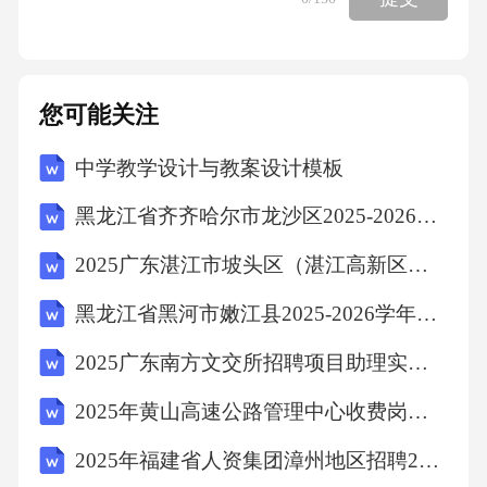
漏钢筋、砖块，做好场地平整。"（2）联系社区
网格员："陪同施工方现场监督清理，清理后拍
照发工作群。"（3）回应居民："废料2小时内开
您可能关注
始清理，6小时内完成；您孙子后续换药费用可
中学教学设计与教案设计模板
凭票据找施工方报销，我们全程跟进。"4.后续
跟进：记录《接访登记表》，1小时内报街道分
黑龙江省齐齐哈尔市龙沙区2025-2026学年数学三下期中调研试题（含解析）
管领导；明日9点回访张奶奶，确认清理情况；
2025广东湛江市坡头区（湛江高新区）选聘国有企业管理人员5人笔试历年备考题库附带答案详解
将此事纳入施工方考核，扣减本月文明施工
黑龙江省黑河市嫩江县2025-2026学年三下数学期末调研模拟试题（含解析）
奖。（399字）问题4工作提示正文：各街道办
事处：为扎实推进老旧小区改造民生工程，切
2025广东南方文交所招聘项目助理实习生2人笔试历年典型考点题库附带答案详解
实解决近期督查发现的问题，现就有关工作提
2025年黄山高速公路管理中心收费岗见习人员招聘10人笔试历年典型考点题库附带答案详解
示如下：一、强化施工规范管理。严格执行
2025年福建省人资集团漳州地区招聘2人笔试历年备考题库附带答案详解
《济南市老旧小区改造技术导则》，施工前必