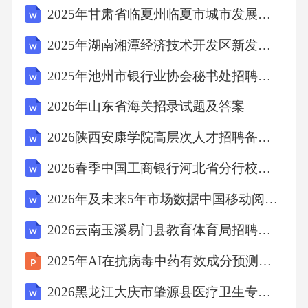
2025年甘肃省临夏州临夏市城市发展投资集团招聘15人笔试历年常考点试题专练附带答案详解
须在小区主入口设置公示牌（含施工内容、时
间、负责人及联系方式）；施工区域须设置1.8
2025年湖南湘潭经济技术开发区新发展有限公司招聘17人笔试历年常考点试题专练附带答案详解
米以上硬质围挡，建筑材料、废料严禁占用消
2025年池州市银行业协会秘书处招聘笔试历年典型考题及考点剖析附带答案详解2套
防通道；施工日志需完整记录每日噪音监测数
2026年山东省海关招录试题及答案
据（6:00-22:00每2小时测量一次），缺失记录视
为违规。二、严格兑现改造承诺。涉及绿化迁
2026陕西安康学院高层次人才招聘备考题库含答案详解【考试直接用】
移的（如树木砍伐），须提前10日在小区公告
2026春季中国工商银行河北省分行校园招聘50人备考题库及答案详解【全优】
栏公示迁移方案（包括移植地点、养护单
2026年及未来5年市场数据中国移动阅读行业市场需求预测及投资规划建议报告
位），社区负责核实施工方是否按方案执行，
2026云南玉溪易门县教育体育局招聘后勤辅助人员10人备考题库附完整答案详解【夺冠系列】
杜绝"只砍不挪"。三、加强居民沟通协调。各街
道每周召开"居民-社区-施工方"三方协调会，施
2025年AI在抗病毒中药有效成分预测中的应用
工方需现场回应噪音、废料堆放等诉求（24小
2026黑龙江大庆市肇源县医疗卫生专项人才引进22人备考题库附完整答案详解（夺冠系列）
时内答复）；涉及利益调整的（如加装电