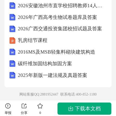
2026安徽池州市直学校招聘教师14人备考题库附完整答案详解（网校专用）
梯），社区要联合业委会、律师开展"一事一
议"调解，确保居民知情、参与、监督。四、压
2026年广西高考生物试卷题库及答案
实安全监管责任。街道城建科需每日巡查，重
2026广西交通投资集团校招试题及答案
点检查安全隐患（如废料堆放、围挡设置），
乳房结节课程
发现问题
2016MS及MSB轻集料砌块建筑构造
碳纤维加固结构加固方案
2025年新版一建法规及真题答案
网站客服QQ:2881952447 联系电话:
400-852-1180
下载本文档
举报
分享
0