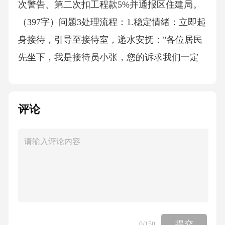
次警告、第二次扣工程款5%并通报区住建局。
（397字）问题3处理流程：1.稳定情绪：立即起
身接待，引导至接待室，递水安抚："各位居民
先坐下，我是接待员小张，您的诉求我们一定
全力解决，主要领导正在开会，我先记录情
况，稍后向领导汇报。"2.了解诉求：逐一询问
评论
（重点记录张奶奶孙子受伤时间、治疗情况，
废料堆放位置、面积），核对是否有其他住户
被影响（如3栋2单元李大爷反映"夜间走路绊
倒"），确认核心诉求：立即清理废料、赔偿后
续医疗费用、杜绝类似问题。3.现场处置：
（1）联系施工方负责人："乐民村3栋建筑废料
需今日18点前清运完毕，派专人检查是否有遗
提交
0
/150