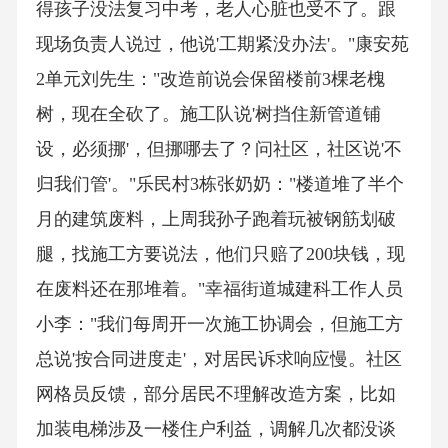
得孩子没法复习中考，老人心脏也受不了。跟
现场负责人说过，他说'工期紧没办法'。"康安苑
2单元刘先生："改造前说会保留楼前3棵老槐
树，现在全砍了。施工队说'树挡住新管道铺
设，必须挪'，但挪哪去了？问社区，社区说'不
归我们管'。"乐民村3栋张奶奶："楼道堆了半个
月的建筑废料，上周我孙子跑着玩被钢筋划破
腿，找施工方要说法，他们只赔了200块钱，现
在废料还在那堆着。"幸福街道城建科工作人员
小李："我们每周开一次施工协调会，但施工方
总说'按合同进度走'，对居民诉求响应慢。社区
网格员反馈，部分居民不理解改造方案，比如
加装电梯涉及一楼住户利益，调解几次都没谈